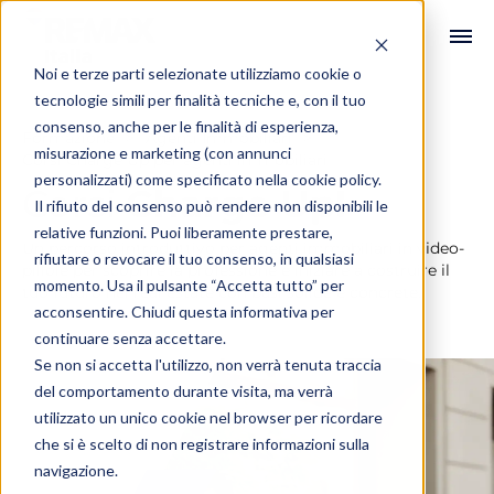
Noi e terze parti selezionate utilizziamo cookie o
tecnologie simili per finalità tecniche e, con il tuo
consenso, anche per le finalità di esperienza,
Formazione
Agenti Immobiliari
misurazione e marketing (con annunci
Corsi Charge Up per agenti immobiliari
personalizzati) come specificato nella
cookie policy
.
Corsi
Charge Up!
Il rifiuto del consenso può rendere non disponibili le
relative funzioni. Puoi liberamente prestare,
Un percorso introduttivo per agenti immobiliari in video-
rifiutare o revocare il tuo consenso, in qualsiasi
pillole per scoprire la professione e iniziare a costruire il
momento. Usa il pulsante “Accetta tutto” per
tuo futuro nel real estate con basi solide e concrete.
acconsentire. Chiudi questa informativa per
continuare senza accettare.
Se non si accetta l'utilizzo, non verrà tenuta traccia
del comportamento durante visita, ma verrà
utilizzato un unico cookie nel browser per ricordare
che si è scelto di non registrare informazioni sulla
navigazione.