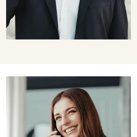
Sistema integrato di collaborazione: un network
formato da oltre 4.000 professionisti dell'immobiliare
in tutta Italia
Tecnologia e strumenti di marketing esclusivi
DIVENTA AGENTE IMMOBILIARE
Vuoi sviluppare la tua
agenzia immobiliare ed
essere imprenditore di
successo nel real estate?
Scegli REMAX per la tua agenzia immobiliare