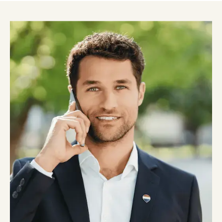
Sei un agente immobiliare o
aspiri ad esserlo?
Scegli REMAX per la tua carriera
Da 30 anni diamo valore a chi ha grandi ambizioni. In
REMAX troverai formazione, possibilità di crescita senza
limiti territoriali, commissioni fino all'85% e la qualità
della vita sempre al centro. Il sistema REMAX, basato sulla
logica innovativa dello Studio Associato, si caratterizza
proprio per i più elevati trattamenti provvigionali del
settore riconosciuti ai propri Agenti. Il candidato ideale:
Le più alte provvigioni del settore
Percorso di formazione iniziale e di affiancamento
tecnico e pratico
Affiancamento formativo per l’acquisizione del
patentino di agente immobiliare