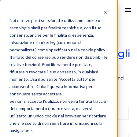
Noi e terze parti selezionate utilizziamo cookie o
tecnologie simili per finalità tecniche e, con il tuo
consenso, anche per le finalità di esperienza,
Scegli REMAX
misurazione e marketing (con annunci
personalizzati) come specificato nella
cookie policy
.
Noi non siamo come gli
Il rifiuto del consenso può rendere non disponibili le
altri.
E neanche tu.
relative funzioni. Puoi liberamente prestare,
rifiutare o revocare il tuo consenso, in qualsiasi
Se vuoi cambiare la tua vita professionale, unisciti a noi,
momento. Usa il pulsante “Accetta tutto” per
scegli REMAX.
acconsentire. Chiudi questa informativa per
continuare senza accettare.
Se non si accetta l'utilizzo, non verrà tenuta traccia
Nome
*
del comportamento durante visita, ma verrà
utilizzato un unico cookie nel browser per ricordare
che si è scelto di non registrare informazioni sulla
Cognome
*
navigazione.