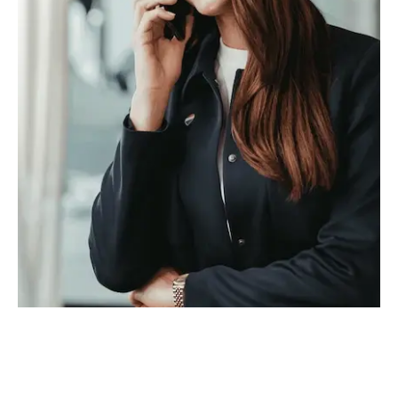
Sei pronto a raggiungere nuove vette nella tua carriera
immobiliare? Scegli REMAX come partner ideale per il tuo
successo. Contattaci per saperne di più sulle incredibili
opportunità che ti aspettano in REMAX.
Le più alte provvigioni del settore
Gestione in totale autonomia della tua Agenzia
Supporto a 360 gradi da parte di REMAX Italia
Servizio di Business Development che prevede
valutazioni locali, assistenza post apertura, programma
di tutoring e coaching
Supporto in ogni fase: promozione marketing,
infrastrutture IT, amministrazione, gestione aziendale
Corsi di formazione e aggiornamento continui
APRI UN'AGENZIA IMMOBILIARE