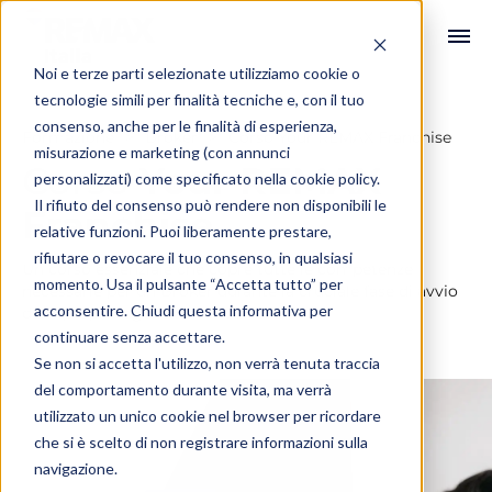
Noi e terze parti selezionate utilizziamo cookie o
tecnologie simili per finalità tecniche e, con il tuo
consenso, anche per le finalità di esperienza,
Formazione
Broker
Corso Your REMAX Franchise
misurazione e marketing (con annunci
Corso
Your REMAX
personalizzati) come specificato nella
cookie policy
.
Il rifiuto del consenso può rendere non disponibili le
Franchise
relative funzioni. Puoi liberamente prestare,
rifiutare o revocare il tuo consenso, in qualsiasi
Un corso essenziale che copre tutte le competenze
momento. Usa il pulsante “Accetta tutto” per
necessarie per un Broker durante la cruciale fase di avvio
acconsentire. Chiudi questa informativa per
della propria agenzia immobiliare.
continuare senza accettare.
Se non si accetta l'utilizzo, non verrà tenuta traccia
del comportamento durante visita, ma verrà
utilizzato un unico cookie nel browser per ricordare
che si è scelto di non registrare informazioni sulla
navigazione.