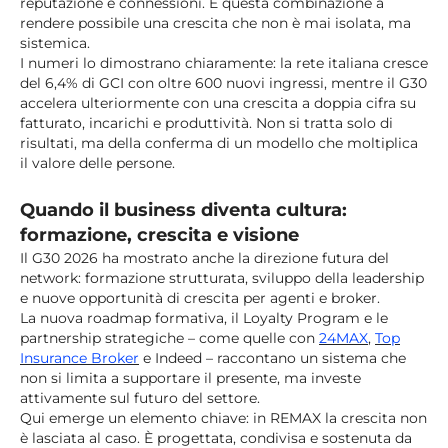
reputazione e connessioni. È questa combinazione a
rendere possibile una crescita che non è mai isolata, ma
sistemica.
I numeri lo dimostrano chiaramente: la rete italiana cresce
del 6,4% di GCI con oltre 600 nuovi ingressi, mentre il G30
accelera ulteriormente con una crescita a doppia cifra su
fatturato, incarichi e produttività. Non si tratta solo di
risultati, ma della conferma di un modello che moltiplica
il valore delle persone.
Quando il business diventa cultura:
formazione, crescita e visione
Il G30 2026 ha mostrato anche la direzione futura del
network: formazione strutturata, sviluppo della leadership
e nuove opportunità di crescita per agenti e broker.
La nuova roadmap formativa, il Loyalty Program e le
partnership strategiche – come quelle con
24MAX
,
Top
Insurance Broker
e Indeed – raccontano un sistema che
non si limita a supportare il presente, ma investe
attivamente sul futuro del settore.
Qui emerge un elemento chiave: in REMAX la crescita non
è lasciata al caso. È progettata, condivisa e sostenuta da