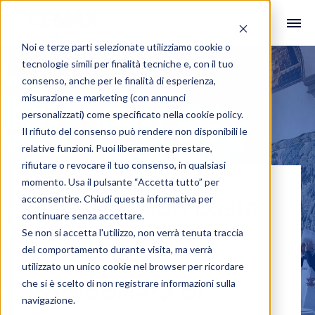
Noi e terze parti selezionate utilizziamo cookie o
tecnologie simili per finalità tecniche e, con il tuo
consenso, anche per le finalità di esperienza,
misurazione e marketing (con annunci
personalizzati) come specificato nella
cookie policy
.
Il rifiuto del consenso può rendere non disponibili le
relative funzioni. Puoi liberamente prestare,
rifiutare o revocare il tuo consenso, in qualsiasi
momento. Usa il pulsante “Accetta tutto” per
acconsentire. Chiudi questa informativa per
Il talento non basta:
continuare senza accettare.
come nasce
Se non si accetta l'utilizzo, non verrà tenuta traccia
del comportamento durante visita, ma verrà
un’agenzia
utilizzato un unico cookie nel browser per ricordare
che si è scelto di non registrare informazioni sulla
immobiliare di
navigazione.