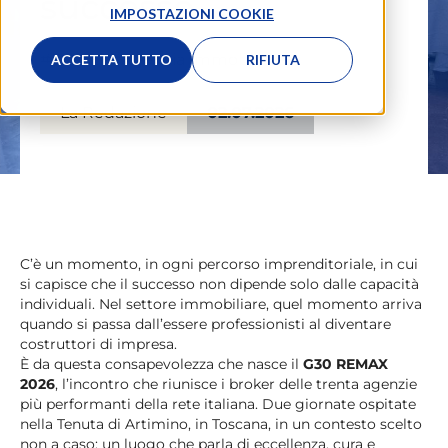
successo
IMPOSTAZIONI COOKIE
#Eventi
,
#Agenzia Immobiliare
ACCETTA TUTTO
RIFIUTA
La Redazione
02.07.2026
C’è un momento, in ogni percorso imprenditoriale, in cui
si capisce che il successo non dipende solo dalle capacità
individuali. Nel settore immobiliare, quel momento arriva
quando si passa dall’essere professionisti al diventare
costruttori di impresa.
È da questa consapevolezza che nasce il
G30 REMAX
2026
, l’incontro che riunisce i broker delle trenta agenzie
più performanti della rete italiana. Due giornate ospitate
nella Tenuta di Artimino, in Toscana, in un contesto scelto
non a caso: un luogo che parla di eccellenza, cura e