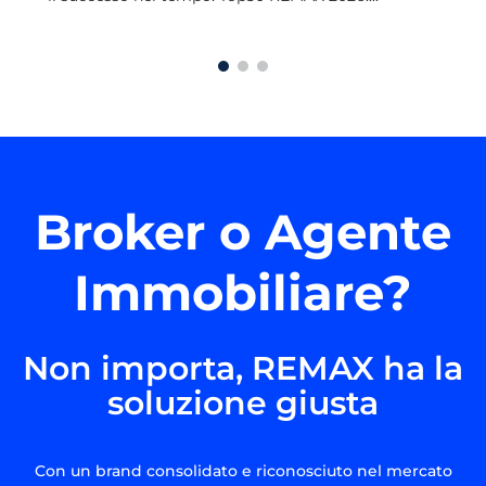
Broker o Agente
Immobiliare?
Non importa, REMAX ha la
soluzione giusta
Con un brand consolidato e riconosciuto nel mercato