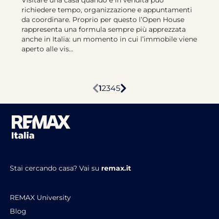
Visitare una casa quando è in vendita può
richiedere tempo, organizzazione e appuntamenti
da coordinare. Proprio per questo l’Open House
rappresenta una formula sempre più apprezzata
anche in Italia: un momento in cui l’immobile viene
aperto alle vis...
1
2
3
4
5
Stai cercando casa?
Vai su
remax.it
REMAX University
Blog