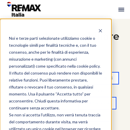
#Agente Immobiliare
Noi e terze parti selezionate utilizziamo cookie o
tecnologie simili per finalità tecniche e, con il tuo
consenso, anche per le finalità di esperienza,
misurazione e marketing (con annunci
Tutte le categorie
Podcast
personalizzati) come specificato nella
cookie policy
.
Il rifiuto del consenso può rendere non disponibili le
Agente Immobiliare
Agenti immobiliari
relative funzioni. Puoi liberamente prestare,
rifiutare o revocare il tuo consenso, in qualsiasi
Agenzia Immobiliare
Collection
momento. Usa il pulsante “Accetta tutto” per
acconsentire. Chiudi questa informativa per
Commercial
Eventi
Formazione
continuare senza accettare.
Se non si accetta l'utilizzo, non verrà tenuta traccia
Interviste
Mercato immobiliare
del comportamento durante visita, ma verrà
utilizzato un unico cookie nel browser per ricordare