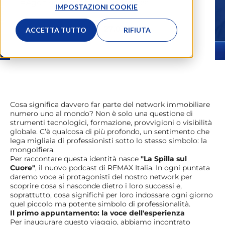
#Agenzia Immobiliare
,
#Podcast
IMPOSTAZIONI COOKIE
La Redazione
27.03.2026
ACCETTA TUTTO
RIFIUTA
Cosa significa davvero far parte del network immobiliare
numero uno al mondo? Non è solo una questione di
strumenti tecnologici, formazione, provvigioni o visibilità
globale. C’è qualcosa di più profondo, un sentimento che
lega migliaia di professionisti sotto lo stesso simbolo: la
mongolfiera.
Per raccontare questa identità nasce
"La Spilla sul
Cuore"
, il nuovo podcast di REMAX Italia. In ogni puntata
daremo voce ai protagonisti del nostro network per
scoprire cosa si nasconde dietro i loro successi e,
soprattutto, cosa significhi per loro indossare ogni giorno
quel piccolo ma potente simbolo di professionalità.
Il primo appuntamento: la voce dell'esperienza
Per inaugurare questo viaggio, abbiamo incontrato