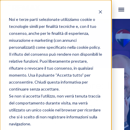
Noi e terze parti selezionate utilizziamo cookie o
tecnologie simili per finalità tecniche e, con il tuo
consenso, anche per le finalità di esperienza,
misurazione e marketing (con annunci
personalizzati) come specificato nella
cookie policy
.
Il rifiuto del consenso può rendere non disponibili le
relative funzioni. Puoi liberamente prestare,
rifiutare o revocare il tuo consenso, in qualsiasi
momento. Usa il pulsante “Accetta tutto” per
acconsentire. Chiudi questa informativa per
La Spilla sul Cuore: Il
continuare senza accettare.
Podcast di REMAX
Se non si accetta l'utilizzo, non verrà tenuta traccia
del comportamento durante visita, ma verrà
Italia | Episodio 1
utilizzato un unico cookie nel browser per ricordare
che si è scelto di non registrare informazioni sulla
navigazione.
#Interviste
,
#Agente Immobiliare
,