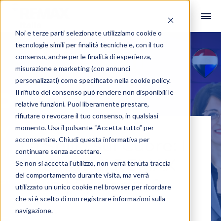
Noi e terze parti selezionate utilizziamo cookie o
tecnologie simili per finalità tecniche e, con il tuo
consenso, anche per le finalità di esperienza,
misurazione e marketing (con annunci
personalizzati) come specificato nella
cookie policy
.
Il rifiuto del consenso può rendere non disponibili le
relative funzioni. Puoi liberamente prestare,
rifiutare o revocare il tuo consenso, in qualsiasi
momento. Usa il pulsante “Accetta tutto” per
acconsentire. Chiudi questa informativa per
La Spilla sul Cuore: Il
continuare senza accettare.
Podcast di REMAX
Se non si accetta l'utilizzo, non verrà tenuta traccia
del comportamento durante visita, ma verrà
Italia | Episodio 8
utilizzato un unico cookie nel browser per ricordare
che si è scelto di non registrare informazioni sulla
navigazione.
#Podcast