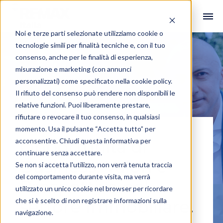
Noi e terze parti selezionate utilizziamo cookie o
tecnologie simili per finalità tecniche e, con il tuo
consenso, anche per le finalità di esperienza,
misurazione e marketing (con annunci
personalizzati) come specificato nella
cookie policy
.
Il rifiuto del consenso può rendere non disponibili le
relative funzioni. Puoi liberamente prestare,
rifiutare o revocare il tuo consenso, in qualsiasi
momento. Usa il pulsante “Accetta tutto” per
acconsentire. Chiudi questa informativa per
Opportunità di
continuare senza accettare.
Business, Valori e
Se non si accetta l'utilizzo, non verrà tenuta traccia
del comportamento durante visita, ma verrà
Prospettive nel
utilizzato un unico cookie nel browser per ricordare
che si è scelto di non registrare informazioni sulla
settore Immobiliare.
navigazione.