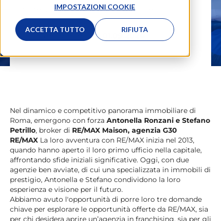
IMPOSTAZIONI COOKIE
#Interviste
,
#Agenzia Immobiliare
ACCETTA TUTTO
RIFIUTA
La Redazione
01.09.2024
Nel dinamico e competitivo panorama immobiliare di
Roma, emergono con forza
Antonella Ronzani e Stefano
Petrillo
, broker di
RE/MAX Maison, agenzia G30
RE/MAX
La loro avventura con RE/MAX inizia nel 2013,
quando hanno aperto il loro primo ufficio nella capitale,
affrontando sfide iniziali significative. Oggi, con due
agenzie ben avviate, di cui una specializzata in immobili di
prestigio, Antonella e Stefano condividono la loro
esperienza e visione per il futuro.
Abbiamo avuto l'opportunità di porre loro tre domande
chiave per esplorare le opportunità offerte da RE/MAX, sia
per chi desidera aprire un’agenzia in franchising, sia per gli