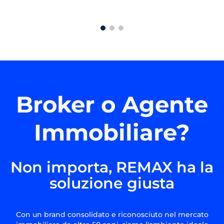
Broker o Agente
Immobiliare?
Non importa, REMAX ha la
soluzione giusta
Con un brand consolidato e riconosciuto nel mercato