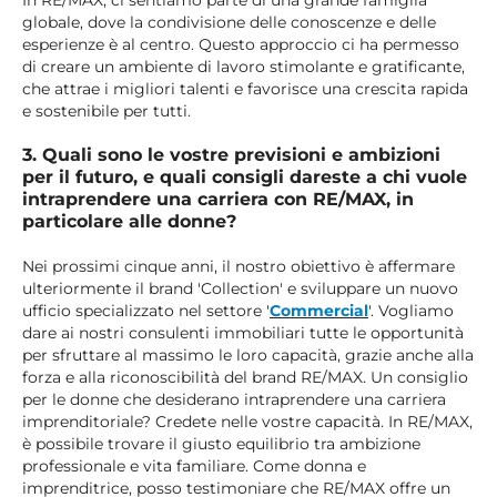
In RE/MAX, ci sentiamo parte di una grande famiglia
globale, dove la condivisione delle conoscenze e delle
esperienze è al centro. Questo approccio ci ha permesso
di creare un ambiente di lavoro stimolante e gratificante,
che attrae i migliori talenti e favorisce una crescita rapida
e sostenibile per tutti.
3. Quali sono le vostre previsioni e ambizioni
per il futuro, e quali consigli dareste a chi vuole
intraprendere una carriera con RE/MAX, in
particolare alle donne?
Nei prossimi cinque anni, il nostro obiettivo è affermare
ulteriormente il brand 'Collection' e sviluppare un nuovo
ufficio specializzato nel settore '
Commercial
'. Vogliamo
dare ai nostri consulenti immobiliari tutte le opportunità
per sfruttare al massimo le loro capacità, grazie anche alla
forza e alla riconoscibilità del brand RE/MAX. Un consiglio
per le donne che desiderano intraprendere una carriera
imprenditoriale? Credete nelle vostre capacità. In RE/MAX,
è possibile trovare il giusto equilibrio tra ambizione
professionale e vita familiare. Come donna e
imprenditrice, posso testimoniare che RE/MAX offre un