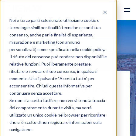
Noi e terze parti selezionate utilizziamo cookie o
tecnologie simili per finalità tecniche e, con il tuo
consenso, anche per le finalità di esperienza,
misurazione e marketing (con annunci
personalizzati) come specificato nella
cookie policy
.
Il rifiuto del consenso può rendere non disponibili le
relative funzioni. Puoi liberamente prestare,
rifiutare o revocare il tuo consenso, in qualsiasi
momento. Usa il pulsante “Accetta tutto” per
acconsentire. Chiudi questa informativa per
Piemonte e Torino
continuare senza accettare.
tornano nel mirino
Se non si accetta l'utilizzo, non verrà tenuta traccia
del comportamento durante visita, ma verrà
degli investitori
utilizzato un unico cookie nel browser per ricordare
che si è scelto di non registrare informazioni sulla
navigazione.
#Ricerche di Mercato