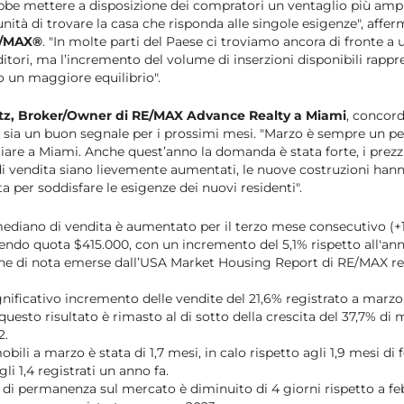
ebbe mettere a disposizione dei compratori un ventaglio più ampi
ità di trovare la casa che risponda alle singole esigenze", affe
E/MAX®
. "In molte parti del Paese ci troviamo ancora di fronte a
ditori, ma l’incremento del volume di inserzioni disponibili rapp
so un maggiore equilibrio".
z, Broker/Owner di RE/MAX Advance Realty a Miami
, concord
zo sia un buon segnale per i prossimi mesi. "Marzo è sempre un pe
re a Miami. Anche quest’anno la domanda è stata forte, i prezzi
i vendita siano lievemente aumentati, le nuove costruzioni han
ta per soddisfare le esigenze dei nuovi residenti".
ediano di vendita è aumentato per il terzo mese consecutivo (+1
endo quota $415.000, con un incremento del 5,1% rispetto all'an
e di nota emerse dall’USA Market Housing Report di RE/MAX rela
nificativo incremento delle vendite del 21,6% registrato a marzo, 
questo risultato è rimasto al di sotto della crescita del 37,7% di
2.
bili a marzo è stata di 1,7 mesi, in calo rispetto agli 1,9 mesi di 
i 1,4 registrati un anno fa.
 di permanenza sul mercato è diminuito di 4 giorni rispetto a fe