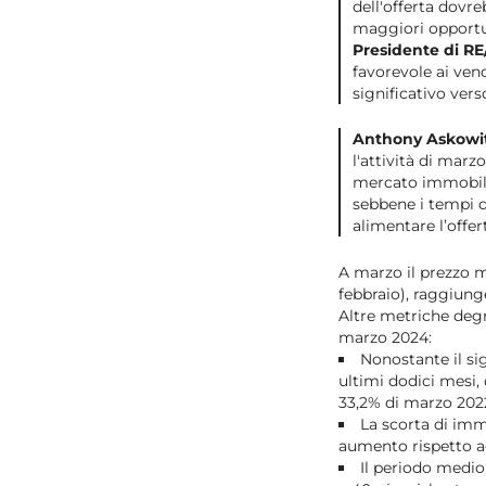
dell'offerta dovr
maggiori opportun
Presidente di R
favorevole ai ven
significativo ver
Anthony Askowit
l'attività di mar
mercato immobilia
sebbene i tempi d
alimentare l’offer
A marzo il prezzo m
febbraio), raggiung
Altre metriche degn
marzo 2024:
Nonostante il sig
ultimi dodici mesi, 
33,2% di marzo 202
La scorta di immo
aumento rispetto agl
Il periodo medio