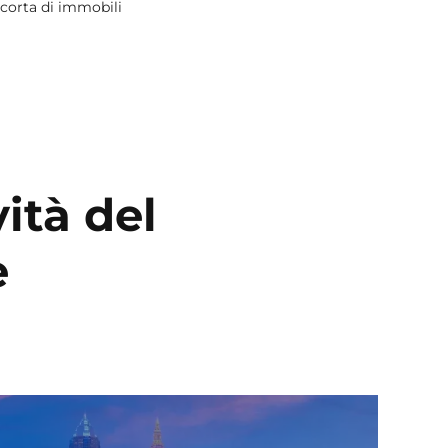
scorta di immobili
ità del
e