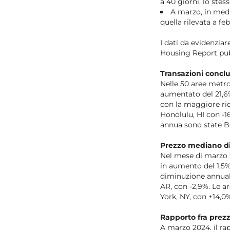
a 40 giorni, lo ste
A marzo, in medi
quella rilevata a fe
I dati da evidenzi
Housing Report pub
Transazioni concl
Nelle 50 aree metro
aumentato del 21,6%
con la maggiore rid
Honolulu, HI con -1
annua sono state B
Prezzo mediano di
Nel mese di marzo 2
in aumento del 1,5%
diminuzione annuale
AR, con -2,9%. Le 
York, NY, con +14,0%
Rapporto fra prezz
A marzo 2024, il rap