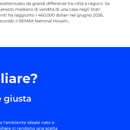
aratterizzato da grandi differenze tra città e regioni. Se
l prezzo mediano di vendita di una casa negli Stati
niti ha raggiunto i 460.000 dollari nel giugno 2026,
econdo il REMAX National Housin...
liare?
 giusta
o l'ambiente ideale nato e
iliare ci rendono una scelta