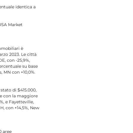
entuale identica a
’USA Market
mobiliari è
rzo 2023. Le città
DE, con -25,9%,
percentuale su base
s, MN con +10,0%.
stato di $415.000,
ree con la maggiore
, e Fayetteville,
NH, con +14,5%, New
0 aree