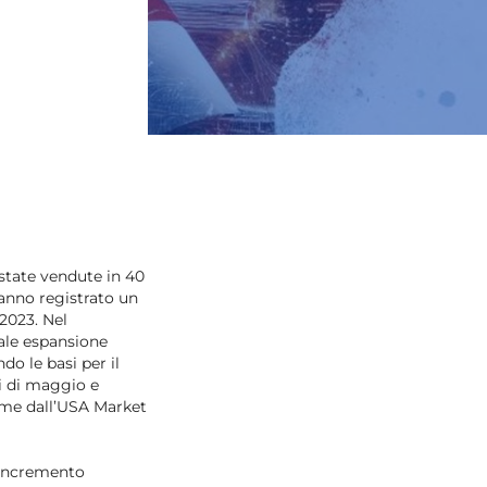
state vendute in 40
hanno registrato un
 2023.
Nel
ale espansione
do le basi per il
i di maggio e
ame dall’USA Market
l'incremento