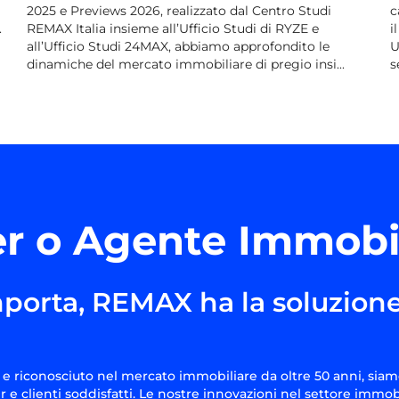
2025 e Previews 2026, realizzato dal Centro Studi
c
.
REMAX Italia insieme all’Ufficio Studi di RYZE e
i
all’Ufficio Studi 24MAX, abbiamo approfondito le
U
dinamiche del mercato immobiliare di pregio insi...
s
r o Agente Immobi
porta, REMAX ha la soluzione
e riconosciuto nel mercato immobiliare da oltre 50 anni, siam
 e clienti soddisfatti. Le nostre innovazioni nel settore immob