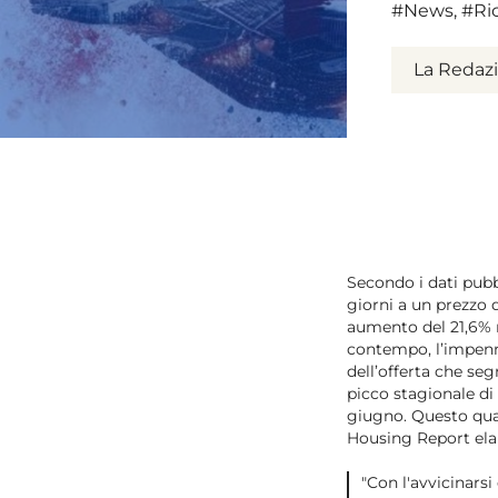
#News
,
#Ri
La Redaz
Secondo i dati pubbl
giorni a un prezzo 
aumento del 21,6% r
contempo, l’impenn
dell’offerta che se
picco stagionale d
giugno. Questo qua
Housing Report el
"Con l'avvicinarsi