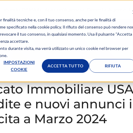
Mondo REMAX
Apri un'Agenzia
Diventa Agente
F
r finalità tecniche e, con il tuo consenso, anche per le finalità di
ome specificato nella
cookie policy
. Il rifiuto del consenso può rendere no
 o revocare il tuo consenso, in qualsiasi momento. Usa il pulsante “Accetta
senza accettare.
ento durante visita, ma verrà utilizzato un unico cookie nel browser per
ione.
IMPOSTAZIONI
ACCETTA TUTTO
RIFIUTA
COOKIE
ato Immobiliare USA
ite e nuovi annunci 
cita a Marzo 2024