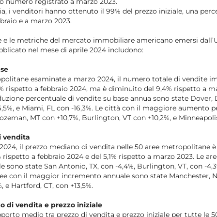
sso numero registrato a marzo 2023.
a, i venditori hanno ottenuto il 99% del prezzo iniziale, una perc
bbraio e a marzo 2023.
are e le metriche del mercato immobiliare americano emersi dall
blicato nel mese di aprile 2024 includono:
use
politane esaminate a marzo 2024, il numero totale di vendite im
 rispetto a febbraio 2024, ma è diminuito del 9,4% rispetto a ma
uzione percentuale di vendite su base annua sono state Dover, 
6,5%, e Miami, FL con -16,3%. Le città con il maggiore aumento 
ozeman, MT con +10,7%, Burlington, VT con +10,2%, e Minneapoli
 vendita
024, il prezzo mediano di vendita nelle 50 aree metropolitane è 
 rispetto a febbraio 2024 e del 5,1% rispetto a marzo 2023. Le a
 sono state San Antonio, TX, con -4,4%, Burlington, VT, con -4,3%
aree con il maggior incremento annuale sono state Manchester, 
, e Hartford, CT, con +13,5%.
o di vendita e prezzo iniziale
porto medio tra prezzo di vendita e prezzo iniziale per tutte le 5