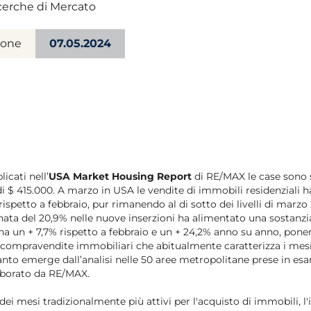
cerche di Mercato
ione
07.05.2024
icati nell’
USA Market Housing Report
di RE/MAX le case sono 
di $ 415.000. A marzo in USA le vendite di immobili residenziali 
ispetto a febbraio, pur rimanendo al di sotto dei livelli di marzo
ata del 20,9% nelle nuove inserzioni ha alimentato una sostanzi
gna un + 7,7% rispetto a febbraio e un + 24,2% anno su anno, ponen
i compravendite immobiliari che abitualmente caratterizza i mes
nto emerge dall’analisi nelle 50 aree metropolitane prese in es
aborato da RE/MAX.
 dei mesi tradizionalmente più attivi per l'acquisto di immobili, 