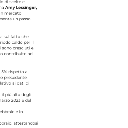
o di scelte e
rma
Amy Lessinger,
 un mercato
resenta un passo
a sul fatto che
riodo caldo per il
 sono cresciuti e,
no contribuito ad
,5% rispetto a
no precedente.
tivo ai dati di
il più alto degli
 marzo 2023 e del
febbraio e in
bbraio, attestandosi