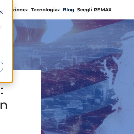
ormazione
Tecnologia
Blog
Scegli REMAX
n
:
in