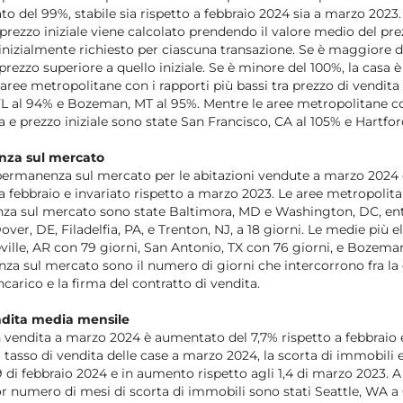
o del 99%, stabile sia rispetto a febbraio 2024 sia a marzo 2023. 
 prezzo iniziale viene calcolato prendendo il valore medio del pre
o inizialmente richiesto per ciascuna transazione. Se è maggiore d
prezzo superiore a quello iniziale. Se è minore del 100%, la casa 
 aree metropolitane con i rapporti più bassi tra prezzo di vendita 
L al 94% e Bozeman, MT al 95%. Mentre le aree metropolitane con 
a e prezzo iniziale sono state San Francisco, CA al 105% e Hartfor
nza sul mercato
ermanenza sul mercato per le abitazioni vendute a marzo 2024 è 
a febbraio e invariato rispetto a marzo 2023. Le aree metropolit
a sul mercato sono state Baltimora, MD e Washington, DC, en
over, DE, Filadelfia, PA, e Trenton, NJ, a 18 giorni. Le medie più e
eville, AR con 79 giorni, San Antonio, TX con 76 giorni, e Bozema
nza sul mercato sono il numero di giorni che intercorrono fra la 
carico e la firma del contratto di vendita.
dita media mensile
n vendita a marzo 2024 è aumentato del 7,7% rispetto a febbraio 
 tasso di vendita delle case a marzo 2024, la scorta di immobili er
,9 di febbraio 2024 e in aumento rispetto agli 1,4 di marzo 2023. 
r numero di mesi di scorta di immobili sono stati Seattle, WA a 