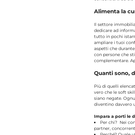
Alimenta la cur
Il settore immobili
dedicare ad informa
tutto in pochi istant
ampliare i tuoi conf
aspetti che durante
con persone che sti
complementare. Apr
Quanti sono, d
Più di quelli elenca
vero che le soft ski
siano negate. Ognun
diventino davvero ut
Impara a porti le
Per chi? Nei conf
partner, concorrent
Perché? Quale ut