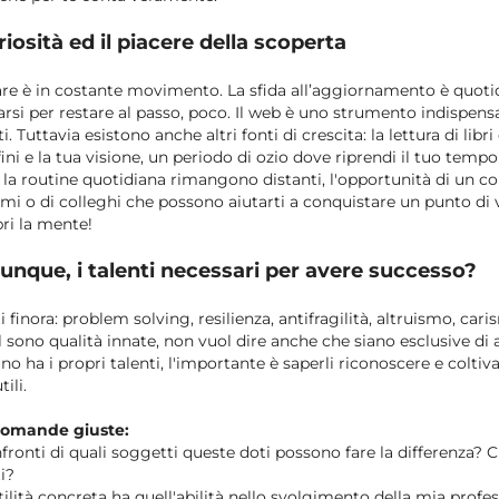
iosità ed il piacere della scoperta
are è in costante movimento. La sfida all’aggiornamento è quoti
rsi per restare al passo, poco. Il web è uno strumento indispensa
i. Tuttavia esistono anche altri fonti di crescita: la lettura di libr
ini e la tua visione, un periodo di ozio dove riprendi il tuo tempo 
 la routine quotidiana rimangono distanti, l'opportunità di un c
mi o di colleghi che possono aiutarti a conquistare un punto di 
i la mente!
unque, i talenti necessari per avere successo?
ti finora: problem solving, resilienza,
antifragilità
, altruismo, cari
ll sono qualità innate, non vuol dire anche che siano esclusive di a
o ha i propri talenti, l'importante è saperli riconoscere e coltiv
ili.
 domande giuste:
ronti di quali soggetti queste doti possono fare la differenza? Cli
i?
ilità concreta ha quell'abilità nello svolgimento della mia profe