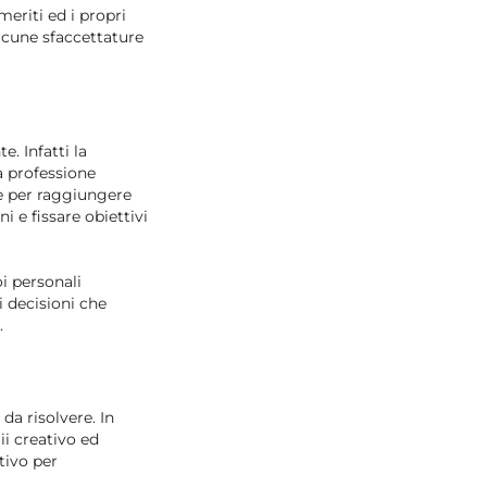
meriti ed i propri
 alcune sfaccettature
. Infatti la
a professione
le per raggiungere
i e fissare obiettivi
oi personali
i decisioni che
.
da risolvere. In
ii creativo ed
tivo per