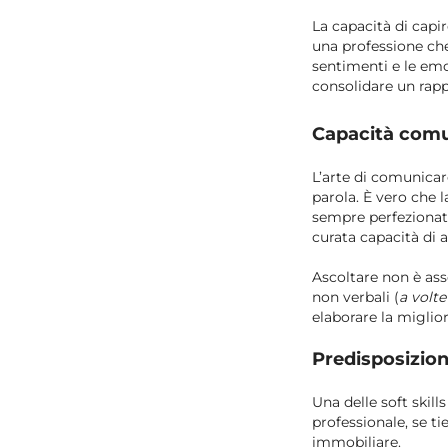
La capacità di capir
una professione che 
sentimenti e le emoz
consolidare un rapp
Capacità comu
L’arte di comunicare
parola. È vero che l
sempre perfezionate
curata capacità di a
Ascoltare non è ass
non verbali (
a volte
elaborare la miglior
Predisposizion
Una delle soft skill
professionale, se ti
immobiliare.