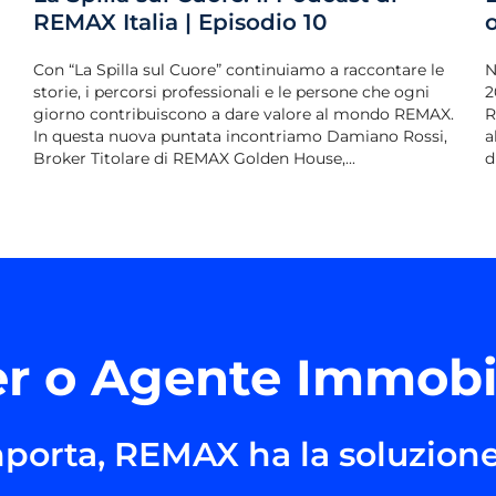
REMAX Italia | Episodio 10
Con “La Spilla sul Cuore” continuiamo a raccontare le
N
storie, i percorsi professionali e le persone che ogni
2
giorno contribuiscono a dare valore al mondo REMAX.
R
In questa nuova puntata incontriamo Damiano Rossi,
a
Broker Titolare di REMAX Golden House,...
d
r o Agente Immobi
porta, REMAX ha la soluzione