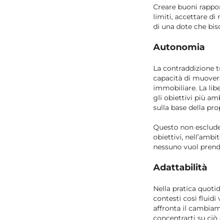
Creare buoni rapport
limiti, accettare di
di una dote che biso
Autonomia
La contraddizione tr
capacità di muovers
immobiliare. La lib
gli obiettivi più am
sulla base della pro
Questo non esclude c
obiettivi, nell’ambi
nessuno vuol prende
Adattabilità
Nella pratica quoti
contesti così fluidi
affronta il cambia
concentrarti su ciò