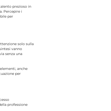
 talento prezioso in
a. Percepire i
bile per
attenzione solo sulla
 sintesi vanno
via senza una
i elementi, anche
ituazione per
ccesso
della professione