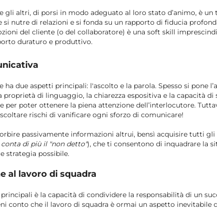
e gli altri, di porsi in modo adeguato al loro
stato d’animo
, è un
si nutre di relazioni e si fonda su un rapporto di fiducia profond
ioni del cliente (o del collaboratore) è una soft skill imprescindi
orto duraturo e produttivo.
nicativa
 ha due aspetti principali: l'ascolto e la parola. Spesso si pone l’
a proprietà di linguaggio, la chiarezza espositiva e la capacità di
 per poter ottenere la piena attenzione dell’interlocutore. Tutta
scoltare rischi di vanificare ogni sforzo di comunicare!
orbire passivamente informazioni altrui, bensì acquisire tutti gl
 conta di più il "non detto"
), che ti consentono di inquadrare la s
e strategia possibile.
e al lavoro di squadra
s principali è la capacità di condividere la responsabilità di un su
eni conto che il lavoro di squadra è ormai un aspetto inevitabile 