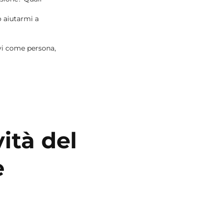
o aiutarmi a
lvi come persona,
ità del
e