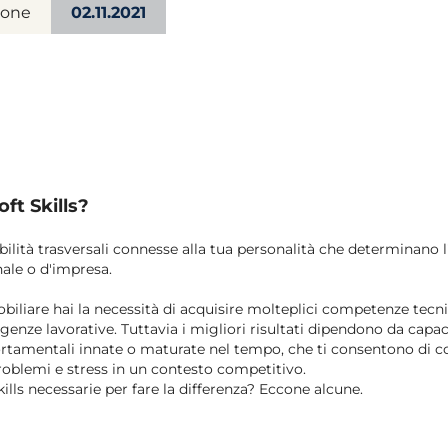
ione
02.11.2021
ft Skills?
 abilità trasversali connesse alla tua personalità che determinano
nale o d'impresa.
iare hai la necessità di acquisire molteplici competenze tecni
sigenze lavorative. Tuttavia i migliori risultati dipendono da capaci
ortamentali innate o maturate nel tempo, che ti consentono di c
roblemi e stress in un contesto competitivo.
kills necessarie per fare la differenza? Eccone alcune.