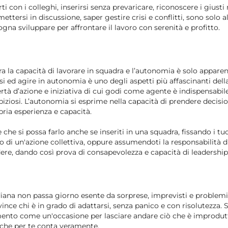
i con i colleghi, inserirsi senza prevaricare, riconoscere i giusti 
 mettersi in discussione, saper gestire crisi e conflitti, sono solo
gna sviluppare per affrontare il lavoro con serenità e profitto.
a la capacità di lavorare in squadra e l’autonomia è solo apparente
i ed agire in autonomia è uno degli aspetti più affascinanti dell
ertà d’azione e iniziativa di cui godi come agente è indispensabi
biziosi. L’autonomia si esprime nella capacità di prendere decision
pria esperienza e capacità.
he si possa farlo anche se inseriti in una squadra, fissando i tu
to di un'azione collettiva, oppure assumendoti la responsabilità d
re, dando così prova di consapevolezza e capacità di leadership
diana non passa giorno esente da sorprese, imprevisti e problemi 
 vince chi è in grado di adattarsi, senza panico e con risolutezza. S
mento come un'occasione per lasciare andare ciò che è improdut
 che per te conta veramente.