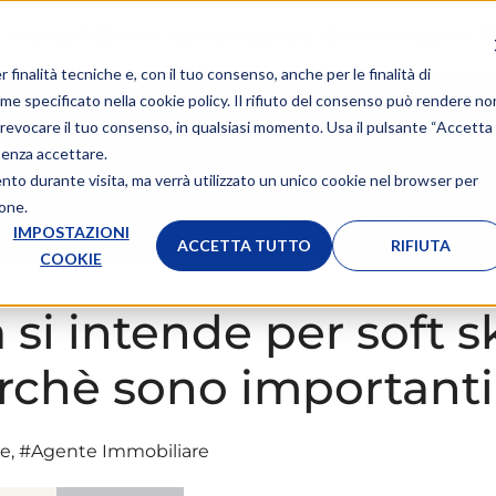
Mondo REMAX
Apri un'Agenzia
Diventa Agente
F
r finalità tecniche e, con il tuo consenso, anche per le finalità di
ome specificato nella
cookie policy
. Il rifiuto del consenso può rendere no
 o revocare il tuo consenso, in qualsiasi momento. Usa il pulsante “Accetta
senza accettare.
ento durante visita, ma verrà utilizzato un unico cookie nel browser per
ione.
IMPOSTAZIONI
ACCETTA TUTTO
RIFIUTA
COOKIE
 si intende per soft sk
rchè sono importanti
ne
,
#Agente Immobiliare