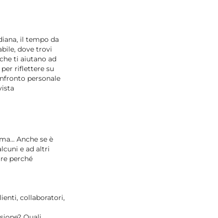
diana, il tempo da
bile, dove trovi
i che ti aiutano ad
per riflettere su
onfronto personale
vista
sma... Anche se è
lcuni e ad altri
are perché
enti, collaboratori,
ssione? Quali