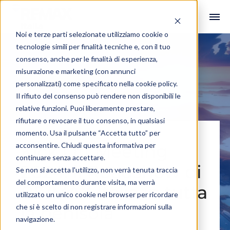
Noi e terze parti selezionate utilizziamo cookie o
tecnologie simili per finalità tecniche e, con il tuo
consenso, anche per le finalità di esperienza,
misurazione e marketing (con annunci
personalizzati) come specificato nella
cookie policy
.
Il rifiuto del consenso può rendere non disponibili le
relative funzioni. Puoi liberamente prestare,
rifiutare o revocare il tuo consenso, in qualsiasi
momento. Usa il pulsante “Accetta tutto” per
acconsentire. Chiudi questa informativa per
Kick Off Meeting
continuare senza accettare.
2024: il Roadshow di
Se non si accetta l'utilizzo, non verrà tenuta traccia
del comportamento durante visita, ma verrà
RE/MAX Italia in tutta
utilizzato un unico cookie nel browser per ricordare
che si è scelto di non registrare informazioni sulla
la penisola
navigazione.