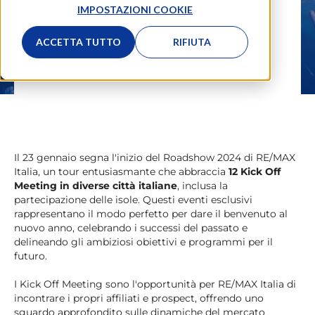
IMPOSTAZIONI COOKIE
#Eventi
,
#Agente Immobiliare
ACCETTA TUTTO
RIFIUTA
La Redazione
22.01.2024
Il 23 gennaio segna l'inizio del Roadshow 2024 di RE/MAX
Italia, un tour entusiasmante che abbraccia
12 Kick Off
Meeting in diverse città italiane
, inclusa la
partecipazione delle isole. Questi eventi esclusivi
rappresentano il modo perfetto per dare il benvenuto al
nuovo anno, celebrando i successi del passato e
delineando gli ambiziosi obiettivi e programmi per il
futuro.
I Kick Off Meeting sono l'opportunità per RE/MAX Italia di
incontrare i propri affiliati e prospect, offrendo uno
sguardo approfondito sulle dinamiche del mercato