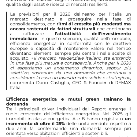
qualità degli asset e ricerca di mercati resilienti.
Le previsioni per il 2026 delineano per l’Italia un
mercato destinato a proseguire nella fase di
consolidamento, con
ritmi di crescita più moderati ma
ancora sostenuti da fattori strutturali
che continuano
a rafforzare
l’attrattività dell’investimento
immobiliare
. In questo scenario, qualità dell’immobile,
efficienza energetica in conformità con le direttive
europee e capacità di mantenere valore nel tempo
diventano elementi sempre più centrali nelle scelte di
acquisto. «
Il mercato residenziale italiano sta entrando
in una fase più matura e consapevole. Anche per il 2026
ci aspettiamo un andamento dinamico, seppur più
selettivo, sostenuto da una domanda che continua a
considerare la casa un investimento solido e strategico
»,
commenta Dario Castiglia, CEO & Founder di REMAX
Italia.
Efficienza energetica e mutui green trainano la
domanda
Tra i principali driver individuati dal Report emerge il
ruolo crescente dell’efficienza energetica. Nel 2025 gli
immobili in classe energetica A e B hanno registrato
un
incremento di oltre il 25%
delle unità vendute rispetto a
due anni fa, confermando una domanda sempre più
orientata verso abitazioni efficienti e sostenibili.