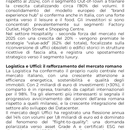
rispetto al 2024), con il segmento Out-of-Town a trainare
la crescita catalizzando circa l’80% dei volumi. Il
consolidamento del modello europeo del “brand
experience hub” si conferma anche in Italia, con una forte
spinta verso il leisure e il food. Gli investitori si sono
concentrati prevalentemente sui segmenti Factory
Outlet, High Street e Shopping Centre.
Nel settore Hospitality - seconda forza del mercato nel
2025 con una crescita del 20% - vengono premiate le
strategie “value-add” (62% del totale), focalizzate sulla
riconversione di uffici obsoleti o edifici storici in strutture
ricettive di fascia alta, e registra uno spostamento
strategico verso il segmento luxury.
Logistica e Uffici: il rafforzamento del mercato romano
La Logistica ha confermato il proprio ruolo centrale nel
mercato italiano, con una crescente attenzione a
efficienza energetica, sostenibilità e qualità degli
immobili. Con 2 miliardi di euro di investimenti (+30%), il
comparto è in ripresa, trainato da capitali internazionali
per il 98%. Tra gli elementi più interessanti si segnala il
progressivo avvicinamento dei canoni dell’area romana
rispetto a quelli milanesi, e la crescente integrazione del
settore allo sviluppo dei Datacenter.
Il mercato degli Uffici ha registrato una flessione annua
del 14% con volumi per 1,8 miliardi di euro ed è dominato
dal fenomeno del “flight-to-quality”: una domanda
polarizzata verso asset Grade A e certificati ESG nei