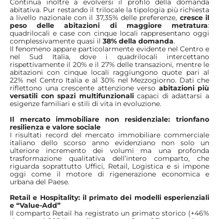
Continua inoltre a evolversi il profilo della domanda
abitativa. Pur restando il trilocale la tipologia più richiesta
a livello nazionale con il 37,35% delle preferenze,
cresce il
peso delle abitazioni di maggiore metratura
:
quadrilocali e case con cinque locali rappresentano oggi
complessivamente quasi il
38% della domanda
.
Il fenomeno appare particolarmente evidente nel Centro e
nel Sud Italia, dove i quadrilocali intercettano
rispettivamente il 20% e il 27% delle transazioni, mentre le
abitazioni con cinque locali raggiungono quote pari al
22% nel Centro Italia e al 30% nel Mezzogiorno. Dati che
riflettono una crescente attenzione verso
abitazioni più
versatili con spazi multifunzionali
capaci di adattarsi a
esigenze familiari e stili di vita in evoluzione.
Il mercato immobiliare non residenziale: trionfano
resilienza e valore sociale
I risultati record del mercato immobiliare commerciale
italiano dello scorso anno evidenziano non solo un
ulteriore incremento dei volumi ma una profonda
trasformazione qualitativa dell’intero comparto, che
riguarda soprattutto Uffici, Retail, Logistica e si impone
oggi come il motore di rigenerazione economica e
urbana del Paese.
Retail e Hospitality: il primato dei modelli esperienziali
e “Value-Add”
Il comparto Retail ha registrato un primato storico (+46%