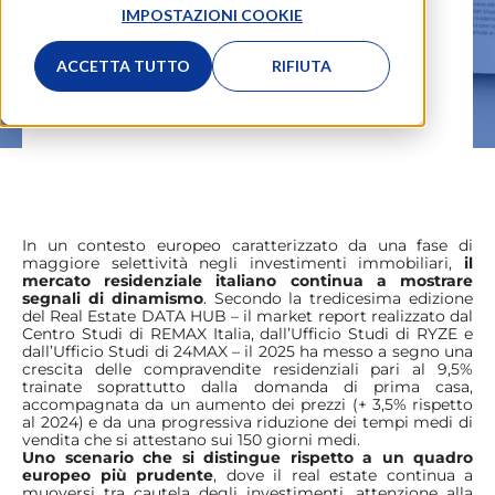
IMPOSTAZIONI COOKIE
#News
,
#Ricerche di Mercato
ACCETTA TUTTO
RIFIUTA
La Redazione
12.06.2026
In un contesto europeo caratterizzato da una fase di
maggiore selettività negli investimenti immobiliari,
il
mercato residenziale italiano continua a mostrare
segnali di dinamismo
. Secondo la tredicesima edizione
del Real Estate DATA HUB – il market report realizzato dal
Centro Studi di REMAX Italia, dall’Ufficio Studi di RYZE e
dall’Ufficio Studi di 24MAX – il 2025 ha messo a segno una
crescita delle compravendite residenziali pari al 9,5%
trainate soprattutto dalla domanda di prima casa,
accompagnata da un aumento dei prezzi (+ 3,5% rispetto
al 2024) e da una progressiva riduzione dei tempi medi di
vendita che si attestano sui 150 giorni medi.
Uno scenario che si distingue rispetto a un quadro
europeo più prudente
, dove il real estate continua a
muoversi tra cautela degli investimenti, attenzione alla