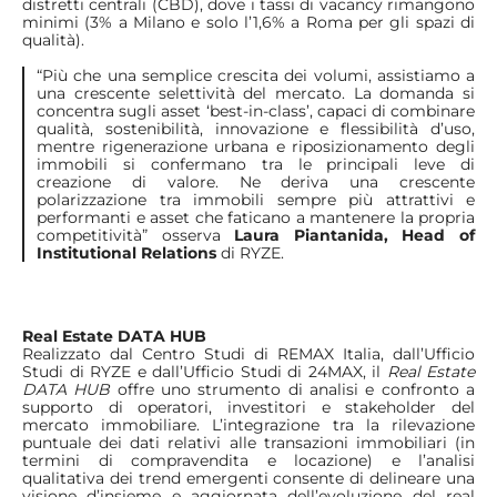
distretti centrali (CBD), dove i tassi di vacancy rimangono
minimi (3% a Milano e solo l’1,6% a Roma per gli spazi di
qualità).
“Più che una semplice crescita dei volumi, assistiamo a
una crescente selettività del mercato. La domanda si
concentra sugli asset ‘best-in-class’, capaci di combinare
qualità, sostenibilità, innovazione e flessibilità d’uso,
mentre rigenerazione urbana e riposizionamento degli
immobili si confermano tra le principali leve di
creazione di valore. Ne deriva una crescente
polarizzazione tra immobili sempre più attrattivi e
performanti e asset che faticano a mantenere la propria
competitività” osserva
Laura Piantanida, Head of
Institutional Relations
di RYZE.
Real Estate DATA HUB
Realizzato dal Centro Studi di REMAX Italia, dall’Ufficio
Studi di RYZE e dall’Ufficio Studi di 24MAX, il
Real Estate
DATA HUB
offre uno strumento di analisi e confronto a
supporto di operatori, investitori e stakeholder del
mercato immobiliare. L’integrazione tra la rilevazione
puntuale dei dati relativi alle transazioni immobiliari (in
termini di compravendita e locazione) e l’analisi
qualitativa dei trend emergenti consente di delineare una
visione d’insieme e aggiornata dell’evoluzione del real