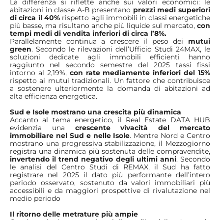
La differenza si riflette anche sui valori economici: le
abitazioni in classe A-B presentano
prezzi medi superiori
di circa il 40%
rispetto agli immobili in classi energetiche
più basse, ma risultano anche più liquide sul mercato,
con
tempi medi di vendita inferiori di circa l’8%.
Parallelamente continua a crescere il peso dei
mutui
green
. Secondo le rilevazioni dell’Ufficio Studi 24MAX, le
soluzioni dedicate agli immobili efficienti hanno
raggiunto nel secondo semestre del 2025 tassi fissi
intorno al 2,19%,
con rate mediamente inferiori del 15%
rispetto ai mutui tradizionali. Un fattore che contribuisce
a sostenere ulteriormente la domanda di abitazioni ad
alta efficienza energetica.
Sud e Isole mostrano una crescita più dinamica
Accanto al tema energetico, il Real Estate DATA HUB
evidenzia una
crescente vivacità del mercato
immobiliare nel Sud e nelle Isole
. Mentre Nord e Centro
mostrano una progressiva stabilizzazione, il Mezzogiorno
registra una dinamica più sostenuta delle compravendite,
invertendo il trend negativo degli ultimi anni
. Secondo
le analisi del Centro Studi di REMAX,
il Sud ha fatto
registrare nel 2025 il dato più performante dell’intero
periodo osservato, sostenuto da valori immobiliari più
accessibili e da maggiori prospettive di rivalutazione nel
medio periodo
Il ritorno delle metrature più ampie