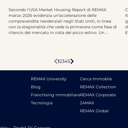
Secondo l'USA Market Housing Report di REMAX
C
marzo 2026 evidenzia un’accelerazione delle
I
compravendite residenziali negli Stati Uniti, in linea
g
con la stagionalità che vede la primavera come fase di
d
rilancio del mercato in vista del picco estivo. Un ...
E
1
2
3
4
5
REMAX University
Cerca Immobile
Blog
REMAX Collection
Franchising immobiliare
REMAX Corporate
Tecnologia
24MAX
REMAX Global