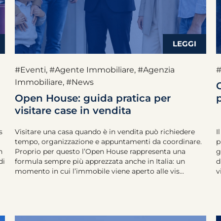
#Eventi
,
#Agente Immobiliare
,
#Agenzia
#
Immobiliare
,
#News
C
Open House: guida pratica per
visitare case in vendita
s
Visitare una casa quando è in vendita può richiedere
I
tempo, organizzazione e appuntamenti da coordinare.
p
n
Proprio per questo l’Open House rappresenta una
g
di
formula sempre più apprezzata anche in Italia: un
d
momento in cui l’immobile viene aperto alle vis...
v