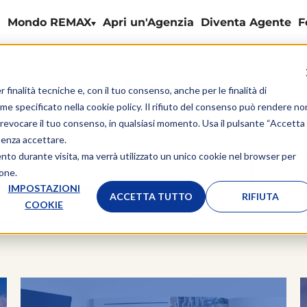
Mondo REMAX
Apri un'Agenzia
Diventa Agente
F
#News
r finalità tecniche e, con il tuo consenso, anche per le finalità di
ome specificato nella
cookie policy
. Il rifiuto del consenso può rendere no
 o revocare il tuo consenso, in qualsiasi momento. Usa il pulsante “Accetta
senza accettare.
ento durante visita, ma verrà utilizzato un unico cookie nel browser per
nte Immobiliare
Agenti immobiliari
Agenz
ione.
IMPOSTAZIONI
ACCETTA TUTTO
RIFIUTA
COOKIE
e
Interviste
Mercato immobiliare