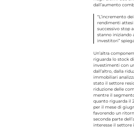
dall’aumento combin
“L’incremento dei
rendimenti attesi
successivo stop al
stanno iniziando 
investitori” spieg
Un’altra componente
riguarda lo stock d
investimenti con un
dall’altro, dalla rid
immobiliari analiz
stato il settore res
riduzione delle comp
mentre il segmento 
quanto riguarda il 2
per il mese di giug
favorendo un ritorn
seconda parte dell’
interesse il settore