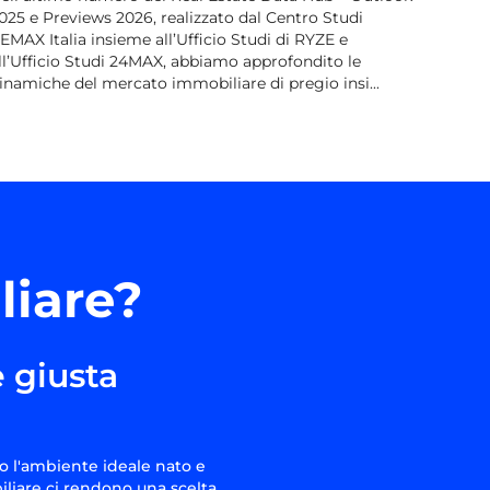
025 e Previews 2026, realizzato dal Centro Studi
EMAX Italia insieme all’Ufficio Studi di RYZE e
ll’Ufficio Studi 24MAX, abbiamo approfondito le
inamiche del mercato immobiliare di pregio insi...
liare?
 giusta
o l'ambiente ideale nato e
iliare ci rendono una scelta