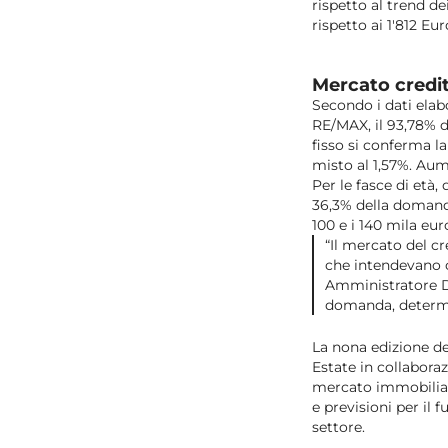
rispetto al trend de
rispetto ai 1'812 Eur
Mercato credit
Secondo i dati elab
RE/MAX, il 93,78% d
fisso si conferma la
misto al 1,57%. Aum
Per le fasce di età,
36,3% della domanda
100 e i 140 mila eur
“Il mercato del c
che intendevano c
Amministratore D
domanda, determi
La nona edizione de
Estate in collaboraz
mercato immobiliare
e previsioni per il 
settore.