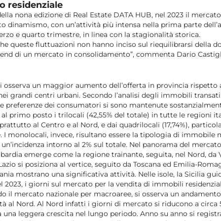
o residenziale
della nona edizione di
Real Estate DATA HUB
, nel 2023 il mercato
o dinamismo, con un’attività più intensa nella prima parte dell’
rzo e quarto trimestre, in linea con la stagionalità storica.
che queste fluttuazioni non hanno inciso sul riequilibrarsi della 
rend di un mercato in consolidamento”, commenta Dario Castigl
si osserva un maggior aumento dell’offerta in provincia rispetto a
ei grandi centri urbani. Secondo l’analisi degli immobili transati
e preferenze dei consumatori si sono mantenute sostanzialmente 
 primo posto i trilocali (42,55% del totale) in tutte le regioni ita
oprattutto al Centro e al Nord, e dai quadrilocali (17,74%), partico
e. I monolocali, invece, risultano essere la tipologia di immobile
n un’incidenza intorno al 2% sul totale. Nel panorama del mercat
mbardia emerge come la regione trainante, seguita, nel Nord, da
l Lazio si posiziona al vertice, seguito da Toscana ed Emilia-Rom
nia mostrano una significativa attività. Nelle isole, la Sicilia gui
l 2023, i giorni sul mercato per la vendita di immobili residenzial
ando il mercato nazionale per macroaree, si osserva un andamento
 al Nord. Al Nord infatti i giorni di mercato si riducono a circa 
ra una leggera crescita nel lungo periodo. Anno su anno si regist