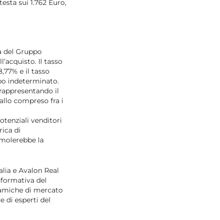
esta sui 1.762 Euro,
ia del Gruppo
’acquisto. Il tasso
8,77% e il tasso
mpo indeterminato.
 rappresentando il
allo compreso fra i
otenziali venditori
rica di
imolerebbe la
alia
e Avalon Real
informativa del
inamiche di mercato
e di esperti del