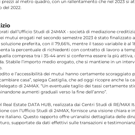
i prezzi al metro quadro, con un rallentamento che nel 2023 si att
o del 2022.
izio
orati dall’Ufficio Studi di 24MAX - società di mediazione creditiz
ei mutui erogati nel secondo semestre 2023 è stato finalizzato all
 soluzione preferita, con il 79,66%, mentre il tasso variabile è al 1
enta la percentuale di richiedenti con contratto di lavoro a te
 quella compresa tra i 35-44 anni si conferma essere la più attiva,
. Stabile l’importo medio erogato, che si mantiene in un interv
o.
redito e l’accessibilità dei mutui hanno certamente scoraggiato p
ambiare casa”, spiega Castiglia, che ad oggi ricopre anche la ca
elegato di 24MAX. “Un eventuale taglio dei tassi certamente st
nandone aumenti graduali verso la fine dell’anno”.
l Real Estate DATA HUB, realizzata dai Centri Studi di
RE/MAX It
ione con l’Ufficio Studi di
24MAX
, fornisce una visione chiara e 
 italiano. Questo rapporto offre un'analisi dettagliata delle d
futuro, supportate da dati effettivi sulle transazioni e testimonianz