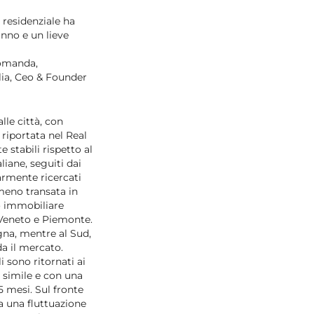
 residenziale ha
anno e un lieve
domanda,
ia, Ceo & Founder
lle città, con
 riportata nel Real
stabili rispetto al
liane, seguiti dai
larmente ricercati
 meno transata in
o immobiliare
 Veneto e Piemonte.
agna, mentre al Sud,
da il mercato.
i sono ritornati ai
 simile e con una
5 mesi. Sul fronte
ra una fluttuazione