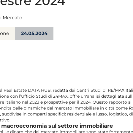
estre 2024
i Mercato
ione
24.05.2024
el
Real Estate DATA HUB
, redatta dai Centri Studi di RE/MAX Ital
ione con l’Ufficio Studi di 24MAX, offre un'analisi dettagliata su
 italiano nel 2023 e prospettive per il 2024. Questo rapporto si
ndita delle dinamiche del mercato immobiliare in città come R
uddivise in comparti specifici: residenziale e lusso, logistico, di
tivo.
lla macroeconomia sul settore immobiliare
ni, le dinamiche del mercato immobiliare sono state fortemente