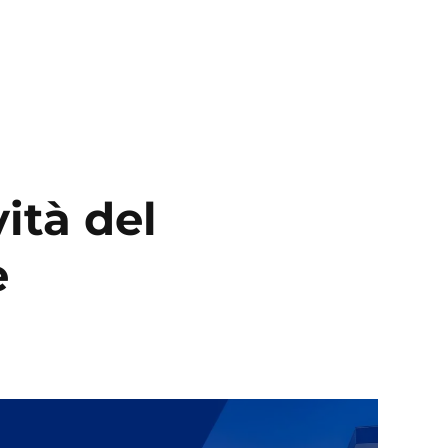
ità del
e