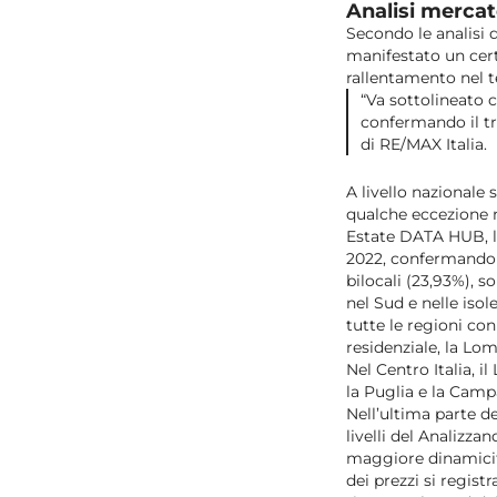
Analisi mercat
Secondo le analisi 
manifestato un cert
rallentamento nel te
“Va sottolineato 
confermando il t
di RE/MAX Italia.
A livello nazionale 
qualche eccezione n
Estate DATA HUB, l
2022, confermando al
bilocali (23,93%), s
nel Sud e nelle isol
tutte le regioni co
residenziale, la Lo
Nel Centro Italia, i
la Puglia e la Campa
Nell’ultima parte de
livelli del Analizz
maggiore dinamicità
dei prezzi si regist