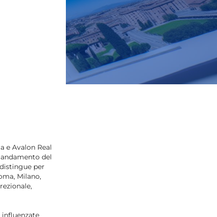
ia e Avalon Real
ll'andamento del
 distingue per
oma, Milano,
rezionale,
 influenzate