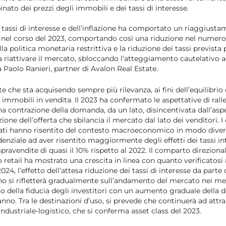
ato dei prezzi degli immobili e dei tassi di interesse.
 tassi di interesse e dell’inflazione ha comportato un riaggiustam
 nel corso del 2023, comportando così una riduzione nel numero d
la politica monetaria restrittiva e la riduzione dei tassi prevista
a riattivare il mercato, sbloccando l’atteggiamento cautelativo a
a Paolo Ranieri, partner di Avalon Real Estate.
 che sta acquisendo sempre più rilevanza, ai fini dell’equilibrio
i immobili in vendita. Il 2023 ha confermato le aspettative di ra
a contrazione della domanda, da un lato, disincentivata dall’as
uzione dell’offerta che sbilancia il mercato dal lato dei venditori. 
zati hanno risentito del contesto macroeconomico in modo divers
idenziale ad aver risentito maggiormente degli effetti dei tassi i
ravendite di quasi il 10% rispetto al 2022. Il comparto direzional
retail ha mostrato una crescita in linea con quanto verificatosi 
024, l’effetto dell’attesa riduzione dei tassi di interesse da parte
no si rifletterà gradualmente sull’andamento del mercato nei mes
o della fiducia degli investitori con un aumento graduale della
anno. Tra le destinazioni d’uso, si prevede che continuerà ad attr
 industriale-logistico, che si conferma asset class del 2023.