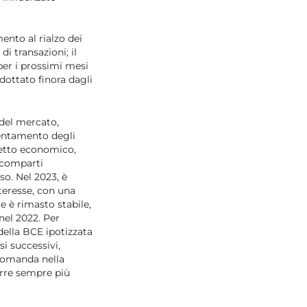
ento al rialzo dei
i transazioni; il
 per i prossimi mesi
dottato finora dagli
 del mercato,
llentamento degli
petto economico,
I comparti
o. Nel 2023, è
nteresse, con una
e è rimasto stabile,
nel 2022. Per
 della BCE ipotizzata
i successivi,
 domanda nella
arre sempre più