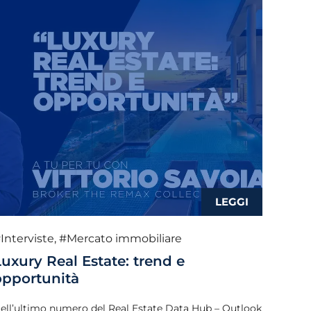
Interviste
,
#Mercato immobiliare
Luxury Real Estate: trend e
opportunità
ell’ultimo numero del Real Estate Data Hub – Outlook