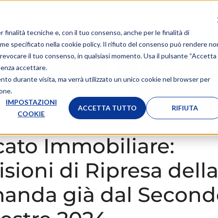
Mondo REMAX
Apri un'Agenzia
Diventa Agente
F
r finalità tecniche e, con il tuo consenso, anche per le finalità di
ome specificato nella
cookie policy
. Il rifiuto del consenso può rendere no
 o revocare il tuo consenso, in qualsiasi momento. Usa il pulsante “Accetta
senza accettare.
ento durante visita, ma verrà utilizzato un unico cookie nel browser per
ione.
IMPOSTAZIONI
ACCETTA TUTTO
RIFIUTA
COOKIE
ato Immobiliare:
isioni di Ripresa dell
anda già dal Second