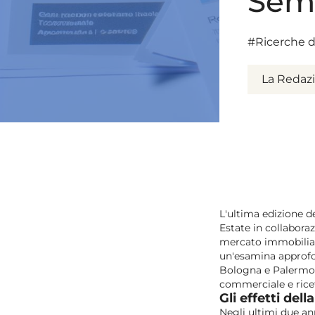
Sem
#Ricerche d
La Redaz
L'ultima edizione d
Estate in collaboraz
mercato immobiliare
un'esamina approfo
Bologna e Palermo, s
commerciale e ricet
Gli effetti de
Negli ultimi due an