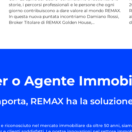
storie, i percorsi professionali e le persone che ogni
2
giorno contribuiscono a dare valore al mondo REMAX.
R
In questa nuova puntata incontriamo Damiano Rossi,
a
Broker Titolare di REMAX Golden House,...
d
r o Agente Immobi
porta, REMAX ha la soluzione
e riconosciuto nel mercato immobiliare da oltre 50 anni, siam
 e clienti soddisfatti. Le nostre innovazioni nel settore immob