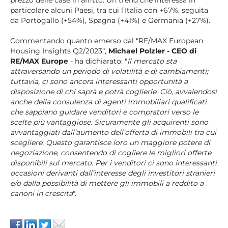
prezzo delle case in affitto. Un trend che interessa in
particolare alcuni Paesi, tra cui l’Italia con +67%, seguita
da Portogallo (+54%), Spagna (+41%) e Germania (+27%).
Commentando quanto emerso dal “RE/MAX European
Housing Insights Q2/2023“,
Michael Polzler - CEO di
RE/MAX Europe
- ha dichiarato: "
Il mercato sta
attraversando un periodo di volatilità e di cambiamenti;
tuttavia, ci sono ancora interessanti opportunità a
disposizione di chi saprà e potrà coglierle. Ciò, avvalendosi
anche della consulenza di agenti immobiliari qualificati
che sappiano guidare venditori e compratori verso le
scelte più vantaggiose. Sicuramente gli acquirenti sono
avvantaggiati dall’aumento dell’offerta di immobili tra cui
scegliere. Questo garantisce loro un maggiore potere di
negoziazione, consentendo di cogliere le migliori offerte
disponibili sul mercato. Per i venditori ci sono interessanti
occasioni derivanti dall’interesse degli investitori stranieri
e/o dalla possibilità di mettere gli immobili a reddito a
canoni in crescita
".