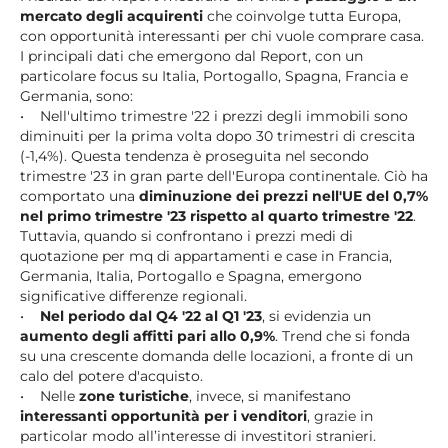
mercato degli acquirenti
che coinvolge tutta Europa,
con opportunità interessanti per chi vuole comprare casa.
I principali dati che emergono dal Report, con un
particolare focus su Italia, Portogallo, Spagna, Francia e
Germania, sono:
• Nell'ultimo trimestre '22 i prezzi degli immobili sono
diminuiti per la prima volta dopo 30 trimestri di crescita
(-1,4%). Questa tendenza è proseguita nel secondo
trimestre '23 in gran parte dell'Europa continentale. Ciò ha
comportato una
diminuzione dei prezzi nell'UE del 0,7%
nel primo trimestre '23 rispetto al quarto trimestre '22
.
Tuttavia, quando si confrontano i prezzi medi di
quotazione per mq di appartamenti e case in Francia,
Germania, Italia, Portogallo e Spagna, emergono
significative differenze regionali.
•
Nel periodo dal Q4 '22 al Q1 '23
, si evidenzia un
aumento degli affitti pari allo 0,9%
. Trend che si fonda
su una crescente domanda delle locazioni, a fronte di un
calo del potere d'acquisto.
• Nelle
zone turistiche
, invece, si manifestano
interessanti opportunità per i venditori
, grazie in
particolar modo all’interesse di investitori stranieri.