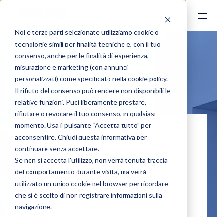
Noi e terze parti selezionate utilizziamo cookie o
tecnologie simili per finalità tecniche e, con il tuo
consenso, anche per le finalità di esperienza,
misurazione e marketing (con annunci
personalizzati) come specificato nella
cookie policy
.
Il rifiuto del consenso può rendere non disponibili le
relative funzioni. Puoi liberamente prestare,
rifiutare o revocare il tuo consenso, in qualsiasi
momento. Usa il pulsante “Accetta tutto” per
acconsentire. Chiudi questa informativa per
RE/MAX European
continuare senza accettare.
Housing Insights
Se non si accetta l'utilizzo, non verrà tenuta traccia
del comportamento durante visita, ma verrà
Q2/2023
utilizzato un unico cookie nel browser per ricordare
che si è scelto di non registrare informazioni sulla
navigazione.
#Ricerche di Mercato