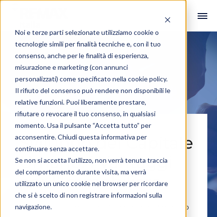
Noi e terze parti selezionate utilizziamo cookie o
tecnologie simili per finalità tecniche e, con il tuo
consenso, anche per le finalità di esperienza,
misurazione e marketing (con annunci
personalizzati) come specificato nella
cookie policy
.
Il rifiuto del consenso può rendere non disponibili le
relative funzioni. Puoi liberamente prestare,
rifiutare o revocare il tuo consenso, in qualsiasi
momento. Usa il pulsante “Accetta tutto” per
acconsentire. Chiudi questa informativa per
Sviluppo del Capitale
continuare senza accettare.
Umano: i Vantaggi
Se non si accetta l'utilizzo, non verrà tenuta traccia
del comportamento durante visita, ma verrà
per l’Immobiliare
utilizzato un unico cookie nel browser per ricordare
che si è scelto di non registrare informazioni sulla
navigazione.
#Agente Immobiliare
,
#Ricerche di Mercato