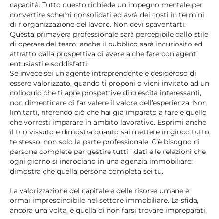
capacità. Tutto questo richiede un impegno mentale per
convertire schemi consolidati ed avrà dei costi in termini
di riorganizzazione del lavoro. Non devi spaventarti.
Questa primavera professionale sarà percepibile dallo stile
di operare del team: anche il pubblico sarà incuriosito ed
attratto dalla prospettiva di avere a che fare con agenti
entusiasti e soddisfatti.
Se invece sei un agente intraprendente e desideroso di
essere valorizzato, quando ti proponi o vieni invitato ad un
colloquio che ti apre prospettive di crescita interessanti,
non dimenticare di far valere il valore dell’esperienza. Non
limitarti, riferendo ciò che hai già imparato a fare e quello
che vorresti imparare in ambito lavorativo. Esprimi anche
il tuo vissuto e dimostra quanto sai mettere in gioco tutto
te stesso, non solo la parte professionale. C’è bisogno di
persone complete per gestire tutti i dati e le relazioni che
ogni giorno si incrociano in una agenzia immobiliare:
dimostra che quella persona completa sei tu.
La valorizzazione del capitale e delle risorse umane è
ormai imprescindibile nel settore immobiliare. La sfida,
ancora una volta, è quella di non farsi trovare impreparati.