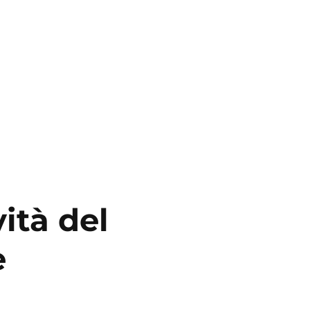
ità del
e