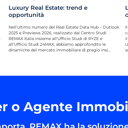
Luxury Real Estate: trend e
opportunità
Nell’ultimo numero del Real Estate Data Hub – Outlook
I
2025 e Previews 2026, realizzato dal Centro Studi
c
.
REMAX Italia insieme all’Ufficio Studi di RYZE e
i
all’Ufficio Studi 24MAX, abbiamo approfondito le
U
dinamiche del mercato immobiliare di pregio insi...
s
r o Agente Immobi
porta, REMAX ha la soluzione