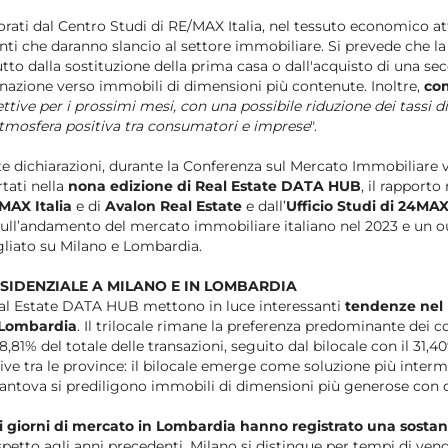
orati dal Centro Studi di RE/MAX Italia, nel tessuto economico 
ti che daranno slancio al settore immobiliare. Si prevede che 
tto dalla sostituzione della prima casa o dall'acquisto di una se
inazione verso immobili di dimensioni più contenute. Inoltre,
co
ttive per i prossimi mesi, con una possibile riduzione dei tassi d
tmosfera positiva tra consumatori e imprese
".
e dichiarazioni, durante la Conferenza sul Mercato Immobiliare
rtati nella
nona edizione di Real Estate DATA HUB
, il rapporto
/MAX Italia
e di
Avalon Real Estate
e dall’
Ufficio Studi di
24MA
 sull’andamento del mercato immobiliare italiano nel 2023 e un ou
gliato su Milano e Lombardia.
ESIDENZIALE A MILANO E IN LOMBARDIA
Real Estate DATA HUB mettono in luce interessanti
tendenze nel
 Lombardia
. Il trilocale rimane la preferenza predominante dei 
,81% del totale delle transazioni, seguito dal bilocale con il 31,40
ative tra le province: il bilocale emerge come soluzione più inte
ntova si prediligono immobili di dimensioni più generose con qu
i giorni di mercato in Lombardia hanno registrato una sostanz
petto agli anni precedenti. Milano si distingue per tempi di ve