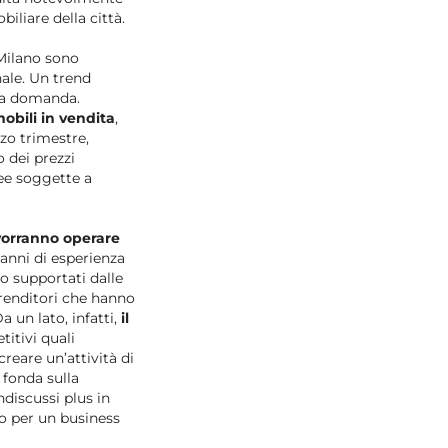
biliare della città.
 Milano sono
nale. Un trend
 la domanda.
obili in vendita
,
zo trimestre,
 dei prezzi
aree soggette a
 vorranno operare
 anni di esperienza
o supportati dalle
renditori che hanno
 un lato, infatti,
il
itivi quali
reare un’attività di
i fonda sulla
ndiscussi plus in
o per un business