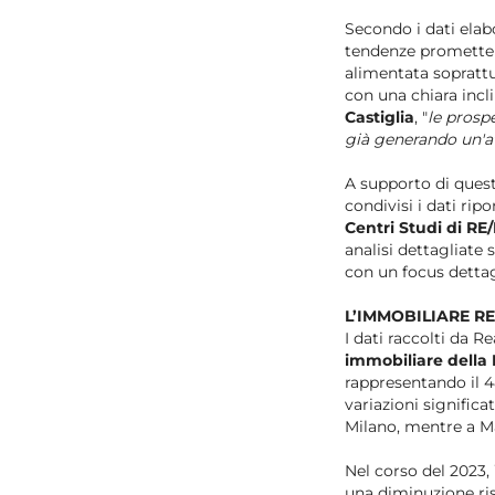
Secondo i dati elab
tendenze prometten
alimentata soprattu
con una chiara incl
Castiglia
, "
le prospe
già generando un'a
A supporto di quest
condivisi i dati ripo
Centri Studi di RE
analisi dettagliate
con un focus detta
L’IMMOBILIARE R
I dati raccolti da 
immobiliare della
rappresentando il 48
variazioni signific
Milano, mentre a Ma
Nel corso del 2023,
una diminuzione ris