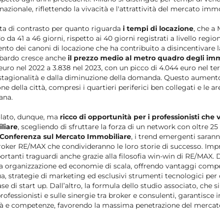
 nazionale, riflettendo la vivacità e l'attrattività del mercato immo
ota di contrasto per quanto riguarda
i tempi di locazione
, che a
da 41 a 46 giorni, rispetto ai 40 giorni registrati a livello regio
mento dei canoni di locazione che ha contribuito a disincentivare
bardo cresce anche
il prezzo medio al metro quadro degli imm
uro nel 2022 a 3.838 nel 2023, con un picco di 4.044 euro nel ter
 stagionalità e dalla diminuzione della domanda. Questo aumento
one della città, compresi i quartieri periferici ben collegati e le 
ana.
olato, dunque, ma
ricco di opportunità per i professionisti che
liare
, scegliendo di sfruttare la forza di un network con oltre 25
Conferenza sul Mercato Immobiliare
, i trend emergenti sarann
roker RE/MAX che condivideranno le loro storie di successo. Imp
rtanti traguardi anche grazie alla filosofia win-win di RE/MAX. Da
a organizzazione ed economie di scala, offrendo vantaggi compet
, strategie di marketing ed esclusivi strumenti tecnologici per c
ase di start up. Dall’altro, la formula dello studio associato, che s
rofessionisti e sulle sinergie tra broker e consulenti, garantisce i
lità e competenze, favorendo la massima penetrazione del mercat