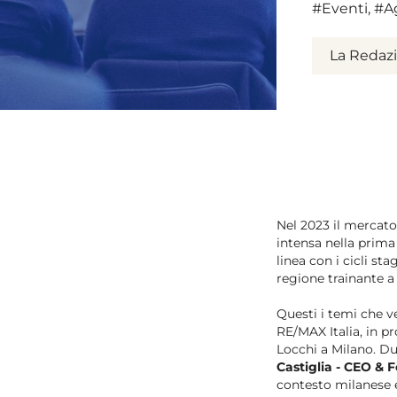
#Eventi
,
#A
La Redaz
Nel 2023 il mercato
intensa nella prima
linea con i cicli s
regione trainante a 
Questi i temi che v
RE/MAX Italia, in
Locchi a Milano. Dur
Castiglia - CEO & 
contesto milanese 