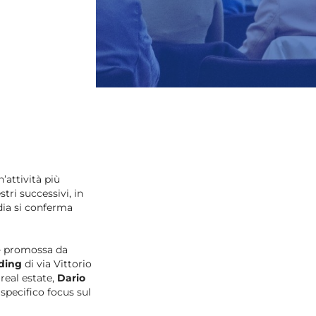
’attività più
ri successivi, in
rdia si conferma
e
promossa da
lding
di via Vittorio
real estate,
Dario
specifico focus sul