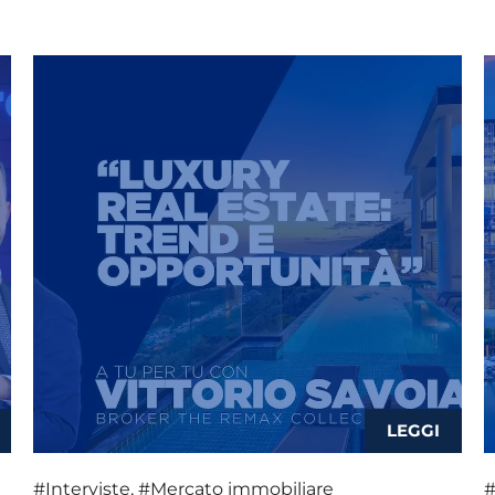
#Interviste
,
#Mercato immobiliare
#