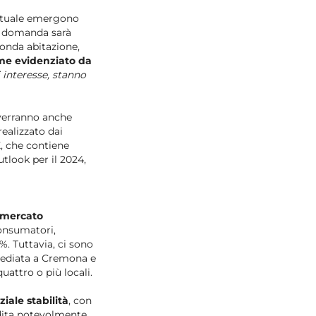
attuale emergono
la domanda sarà
conda abitazione,
me evidenziato da
i interesse, stanno
 verranno anche
 realizzato dai
X
, che contiene
tlook per il 2024,
 mercato
consumatori,
%. Tuttavia, ci sono
rmediata a Cremona e
attro o più locali.
iale stabilità
, con
ndita notevolmente