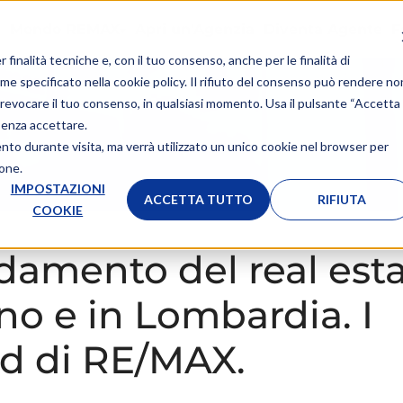
Mondo REMAX
Apri un'Agenzia
Diventa Agente
F
r finalità tecniche e, con il tuo consenso, anche per le finalità di
ome specificato nella
cookie policy
. Il rifiuto del consenso può rendere no
 o revocare il tuo consenso, in qualsiasi momento. Usa il pulsante “Accetta
senza accettare.
ento durante visita, ma verrà utilizzato un unico cookie nel browser per
ione.
IMPOSTAZIONI
ACCETTA TUTTO
RIFIUTA
COOKIE
damento del real esta
no e in Lombardia. I
d di RE/MAX.