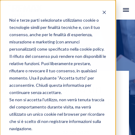
Noi e terze parti selezionate utilizziamo cookie o
tecnologie simili per finalità tecniche e, con il tuo
consenso, anche per le finalità di esperienza,
misurazione e marketing (con annunci
personalizzati) come specificato nella
cookie policy
.
Il rifiuto del consenso può rendere non disponibili le
relative funzioni. Puoi liberamente prestare,
rifiutare o revocare il tuo consenso, in qualsiasi
momento. Usa il pulsante “Accetta tutto” per
acconsentire. Chiudi questa informativa per
Chi è e cosa fa un
continuare senza accettare.
Broker Immobiliare
Se non si accetta l'utilizzo, non verrà tenuta traccia
del comportamento durante visita, ma verrà
utilizzato un unico cookie nel browser per ricordare
#Tecnologia
,
#Agenzia Immobiliare
che si è scelto di non registrare informazioni sulla
navigazione.
La Redazione
02.08.2023