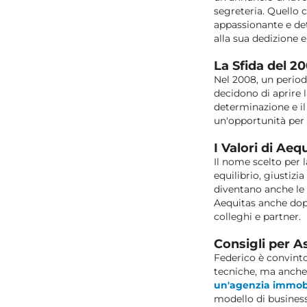
segreteria. Quello 
appassionante e det
alla sua dedizione 
La Sfida del 2
Nel 2008, un period
decidono di aprire 
determinazione e il
un'opportunità per 
I Valori di Aeq
Il nome scelto per 
equilibrio, giustizi
diventano anche le
Aequitas anche dopo 
colleghi e partner.
Consigli per A
Federico è convint
tecniche, ma anche 
un'agenzia immobi
modello di business