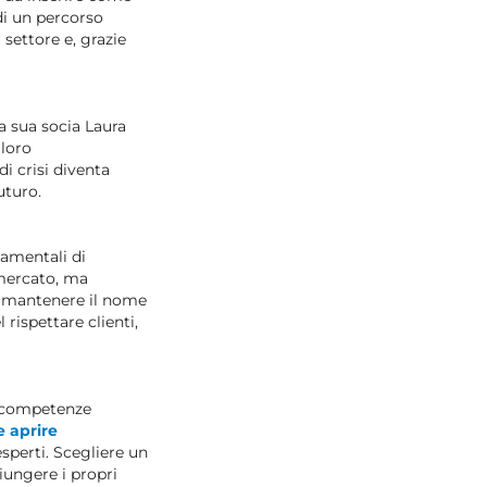
di un percorso
settore e, grazie
a sua socia Laura
 loro
i crisi diventa
uturo.
damentali di
 mercato, ma
i mantenere il nome
rispettare clienti,
e competenze
e aprire
esperti. Scegliere un
iungere i propri