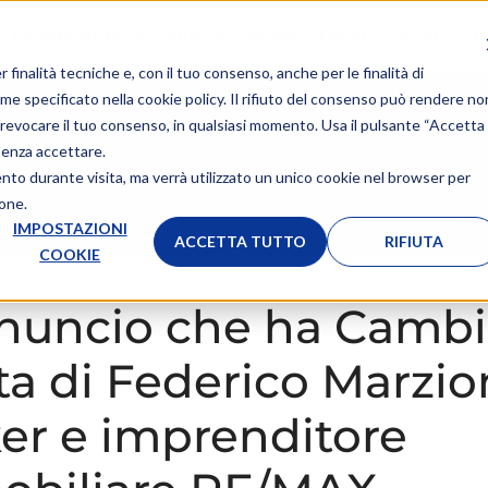
Mondo REMAX
Apri un'Agenzia
Diventa Agente
F
r finalità tecniche e, con il tuo consenso, anche per le finalità di
ome specificato nella
cookie policy
. Il rifiuto del consenso può rendere no
 o revocare il tuo consenso, in qualsiasi momento. Usa il pulsante “Accetta
senza accettare.
ento durante visita, ma verrà utilizzato un unico cookie nel browser per
ione.
IMPOSTAZIONI
ACCETTA TUTTO
RIFIUTA
COOKIE
nuncio che ha Cambi
ita di Federico Marzio
er e imprenditore