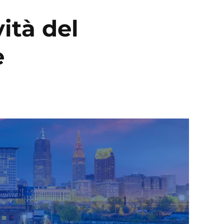
ità del
e