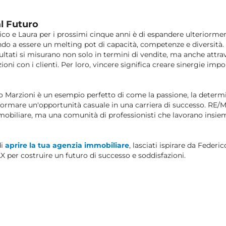
l Futuro
rico e Laura per i prossimi cinque anni è di espandere ulterior
do a essere un melting pot di capacità, competenze e diversità.
ultati si misurano non solo in termini di vendite, ma anche attrav
azioni con i clienti. Per loro, vincere significa creare sinergie imp
co Marzioni è un esempio perfetto di come la passione, la determi
formare un'opportunità casuale in una carriera di successo. RE/
mobiliare, ma una comunità di professionisti che lavorano insi
di
aprire la tua agenzia immobiliare
, lasciati ispirare da Federic
X per costruire un futuro di successo e soddisfazioni.