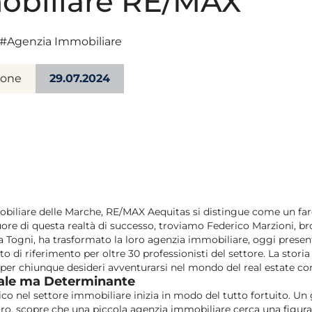
obiliare RE/MAX
#Agenzia Immobiliare
ione
29.07.2024
iliare delle Marche, RE/MAX Aequitas si distingue come un faro
uore di questa realtà di successo, troviamo Federico Marzioni, br
a Togni, ha trasformato la loro agenzia immobiliare, oggi present
to di riferimento per oltre 30 professionisti del settore.
La storia
e per chiunque desideri avventurarsi nel mondo del real estate c
uale ma Determinante
rico nel settore immobiliare inizia in modo del tutto fortuito. U
ro, scopre che una piccola agenzia immobiliare cerca una figura