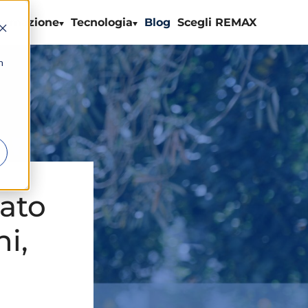
ormazione
Tecnologia
Blog
Scegli REMAX
n
ato
ni,