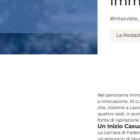
imm
#Interviste
,
La Redaz
Nel panorama immob
e innovazione. Al c
che, insieme a Laur
quattro sedi, in pun
fonte di ispirazion
Un Inizio Cas
La carriera di Fede
un annuncio di lavo