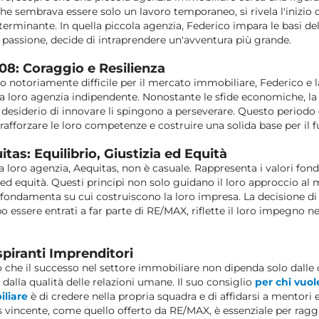
che sembrava essere solo un lavoro temporaneo, si rivela l'inizio 
erminante. In quella piccola agenzia, Federico impara le basi del 
e passione, decide di intraprendere un'avventura più grande.
008: Coraggio e Resilienza
o notoriamente difficile per il mercato immobiliare, Federico e l
la loro agenzia indipendente. Nonostante le sfide economiche, la
 desiderio di innovare li spingono a perseverare. Questo periodo d
rafforzare le loro competenze e costruire una solida base per il f
uitas: Equilibrio, Giustizia ed Equità
la loro agenzia, Aequitas, non è casuale. Rappresenta i valori fon
a ed equità. Questi principi non solo guidano il loro approccio al
 fondamenta su cui costruiscono la loro impresa. La decisione d
essere entrati a far parte di RE/MAX, riflette il loro impegno nel 
spiranti Imprenditori
o che il successo nel settore immobiliare non dipenda solo dall
dalla qualità delle relazioni umane. Il suo consiglio
per chi vuol
liare
è di credere nella propria squadra e di affidarsi a mentori 
 vincente, come quello offerto da RE/MAX, è essenziale per ragg