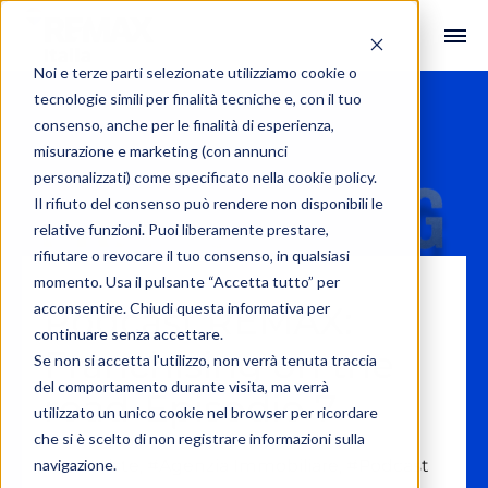
Noi e terze parti selezionate utilizziamo cookie o
tecnologie simili per finalità tecniche e, con il tuo
consenso, anche per le finalità di esperienza,
misurazione e marketing (con annunci
personalizzati) come specificato nella
cookie policy
.
Il rifiuto del consenso può rendere non disponibili le
relative funzioni. Puoi liberamente prestare,
rifiutare o revocare il tuo consenso, in qualsiasi
momento. Usa il pulsante “Accetta tutto” per
acconsentire. Chiudi questa informativa per
Podcast REMAX:
continuare senza accettare.
Franchising on the
Se non si accetta l'utilizzo, non verrà tenuta traccia
del comportamento durante visita, ma verrà
road-Episodio 7
utilizzato un unico cookie nel browser per ricordare
che si è scelto di non registrare informazioni sulla
navigazione.
#Interviste
,
#Agenzia Immobiliare
,
#Podcast