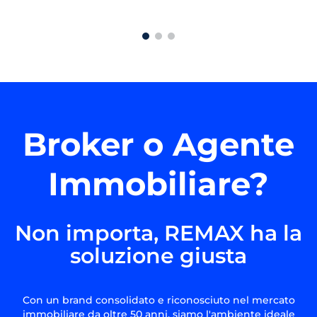
Broker o Agente
Immobiliare?
Non importa, REMAX ha la
soluzione giusta
Con un brand consolidato e riconosciuto nel mercato
immobiliare da oltre 50 anni, siamo l'ambiente ideale