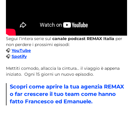
Segui l’intera serie sul
canale podcast REMAX Italia
per
non perdere i prossimi episodi:
🎧
YouTube
🎧
Spotify
Mettiti comodo, allaccia la cintura… il viaggio è appena
iniziato. Ogni 15 giorni un nuovo episodio.
Scopri come aprire la tua agenzia REMAX
o far crescere il tuo team come hanno
fatto Francesco ed Emanuele.