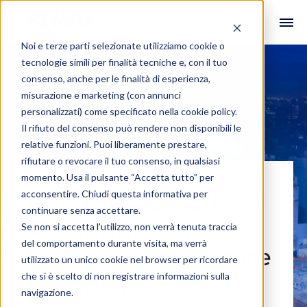
Noi e terze parti selezionate utilizziamo cookie o
tecnologie simili per finalità tecniche e, con il tuo
consenso, anche per le finalità di esperienza,
misurazione e marketing (con annunci
personalizzati) come specificato nella
cookie policy
.
Il rifiuto del consenso può rendere non disponibili le
relative funzioni. Puoi liberamente prestare,
rifiutare o revocare il tuo consenso, in qualsiasi
momento. Usa il pulsante “Accetta tutto” per
acconsentire. Chiudi questa informativa per
Curiosità su RE/MAX
continuare senza accettare.
Argentina: Un
Se non si accetta l'utilizzo, non verrà tenuta traccia
del comportamento durante visita, ma verrà
Successo nel Settore
utilizzato un unico cookie nel browser per ricordare
che si è scelto di non registrare informazioni sulla
Immobiliare
navigazione.