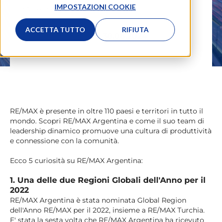
IMPOSTAZIONI COOKIE
#Agente Immobiliare
,
#News
ACCETTA TUTTO
RIFIUTA
La Redazione
30.08.2024
RE/MAX è presente in oltre 110 paesi e territori in tutto il
mondo. Scopri RE/MAX Argentina e come il suo team di
leadership dinamico promuove una cultura di produttività
e connessione con la comunità.
Ecco 5 curiosità su RE/MAX Argentina:
1. Una delle due Regioni Globali dell'Anno per il
2022
RE/MAX Argentina è stata nominata Global Region
dell'Anno RE/MAX per il 2022, insieme a RE/MAX Turchia.
E' stata la sesta volta che RE/MAX Argentina ha ricevuto