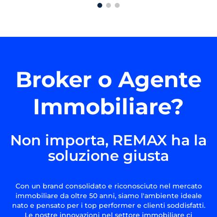
Broker o Agente
Immobiliare?
Non importa, REMAX ha la
soluzione giusta
Con un brand consolidato e riconosciuto nel mercato
immobiliare da oltre 50 anni, siamo l'ambiente ideale
nato e pensato per i top performer e clienti soddisfatti.
Le nostre innovazioni nel settore immobiliare ci