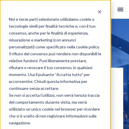
Noi e terze parti selezionate utilizziamo cookie o
tecnologie simili per finalità tecniche e, con il tuo
consenso, anche per le finalità di esperienza,
misurazione e marketing (con annunci
personalizzati) come specificato nella
cookie policy
.
Il rifiuto del consenso può rendere non disponibili le
relative funzioni. Puoi liberamente prestare,
rifiutare o revocare il tuo consenso, in qualsiasi
momento. Usa il pulsante “Accetta tutto” per
acconsentire. Chiudi questa informativa per
G30 Experience: il
continuare senza accettare.
Viaggio
Se non si accetta l'utilizzo, non verrà tenuta traccia
del comportamento durante visita, ma verrà
dell’Eccellenza
utilizzato un unico cookie nel browser per ricordare
che si è scelto di non registrare informazioni sulla
REMAX Italia a
navigazione.