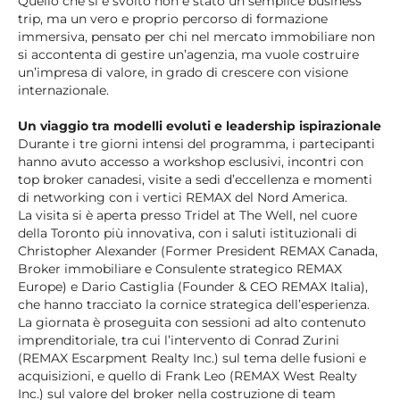
Quello che si è svolto non è stato un semplice business
trip, ma un vero e proprio percorso di formazione
immersiva, pensato per chi nel mercato immobiliare non
si accontenta di gestire un’agenzia, ma vuole costruire
un’impresa di valore, in grado di crescere con visione
internazionale.
Un viaggio tra modelli evoluti e leadership ispirazionale
Durante i tre giorni intensi del programma, i partecipanti
hanno avuto accesso a workshop esclusivi, incontri con
top broker canadesi, visite a sedi d’eccellenza e momenti
di networking con i vertici REMAX del Nord America.
La visita si è aperta presso Tridel at The Well, nel cuore
della Toronto più innovativa, con i saluti istituzionali di
Christopher Alexander (Former President REMAX Canada,
Broker immobiliare e Consulente strategico REMAX
Europe) e Dario Castiglia (Founder & CEO REMAX Italia),
che hanno tracciato la cornice strategica dell’esperienza.
La giornata è proseguita con sessioni ad alto contenuto
imprenditoriale, tra cui l’intervento di Conrad Zurini
(REMAX Escarpment Realty Inc.) sul tema delle fusioni e
acquisizioni, e quello di Frank Leo (REMAX West Realty
Inc.) sul valore del broker nella costruzione di team