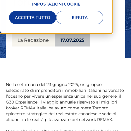
Toronto
IMPOSTAZIONI COOKIE
#Eventi
,
#Agente Immobiliare
,
ACCETTA TUTTO
RIFIUTA
#Agenzia Immobiliare
La Redazione
17.07.2025
Nella settimana del 23 giugno 2025, un gruppo
selezionato di imprenditori immobiliari italiani ha varcato
l’oceano per vivere un’esperienza unica nel suo genere: il
G30 Experience, il viaggio annuale riservato ai migliori
broker REMAX Italia, ha avuto come meta Toronto,
epicentro strategico del real estate canadese e sede di
alcune tra le realtà più avanzate del network REMAX.