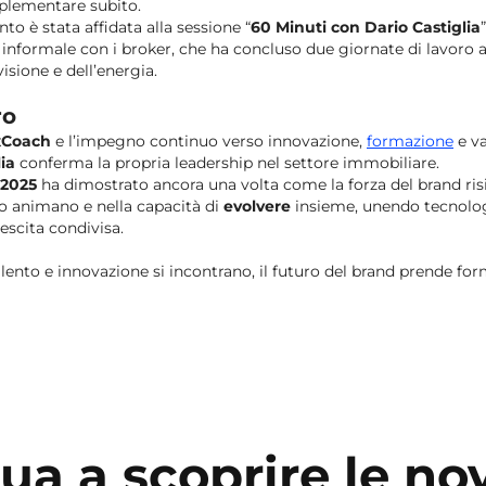
mplementare subito.
nto è stata affidata alla sessione “
60 Minuti con Dario Castiglia
 informale con i broker, che ha concluso due giornate di lavoro a
visione e dell’energia.
ro
Coach
e l’impegno continuo verso innovazione,
formazione
e va
ia
conferma la propria leadership nel settore immobiliare.
 2025
ha dimostrato ancora una volta come la forza del brand ris
o animano e nella capacità di
evolvere
insieme, unendo tecnolog
escita condivisa.
ento e innovazione si incontrano, il futuro del brand prende for
ua a scoprire le nov