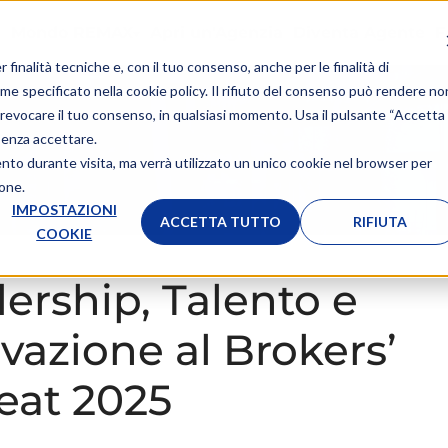
Mondo REMAX
Apri un'Agenzia
Diventa Agente
F
r finalità tecniche e, con il tuo consenso, anche per le finalità di
ome specificato nella
cookie policy
. Il rifiuto del consenso può rendere no
 o revocare il tuo consenso, in qualsiasi momento. Usa il pulsante “Accetta
senza accettare.
ento durante visita, ma verrà utilizzato un unico cookie nel browser per
ione.
IMPOSTAZIONI
ACCETTA TUTTO
RIFIUTA
COOKIE
ership, Talento e
vazione al Brokers’
eat 2025