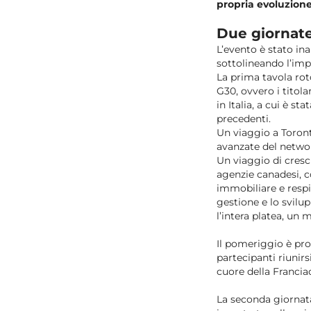
propria evoluzione
Due giornate
L’evento è stato i
sottolineando l’impo
La prima tavola ro
G30, ovvero i titol
in Italia, a cui è s
precedenti.
Un viaggio a Toronto
avanzate del netw
Un viaggio di cresc
agenzie canadesi, c
immobiliare e respi
gestione e lo svilup
l’intera platea, un
Il pomeriggio è pr
partecipanti riunirs
cuore della Francia
La seconda giornata