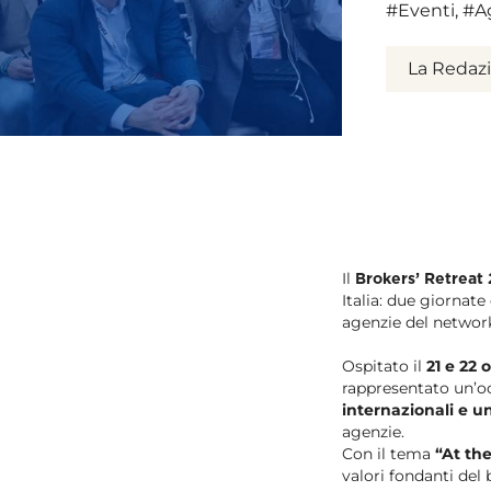
#Eventi
,
#A
La Redaz
Il
Brokers’ Retreat
Italia: due giornat
agenzie del networ
Ospitato il
21 e 22 
rappresentato un’oc
internazionali e u
agenzie.
Con il tema
“At th
valori fondanti de