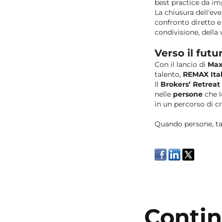
best practice da i
La chiusura dell’eve
confronto diretto e
condivisione, della 
Verso il futu
Con il lancio di
Max
talento,
REMAX Ital
Il
Brokers’ Retreat
nelle
persone
che l
in un percorso di cr
Quando persone, tal
Contin