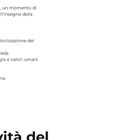
”, un momento di
ll’insegna della
lorizzazione del
ieda
ia e valori umani
ma.
ità del