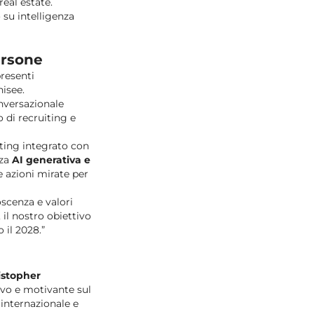
real estate.
o su intelligenza
persone
resenti
hisee.
nversazionale
 di recruiting e
iting integrato con
zza
AI generativa e
e azioni mirate per
oscenza e valori
 il nostro obiettivo
 il 2028.”
istopher
ivo e motivante sul
 internazionale e