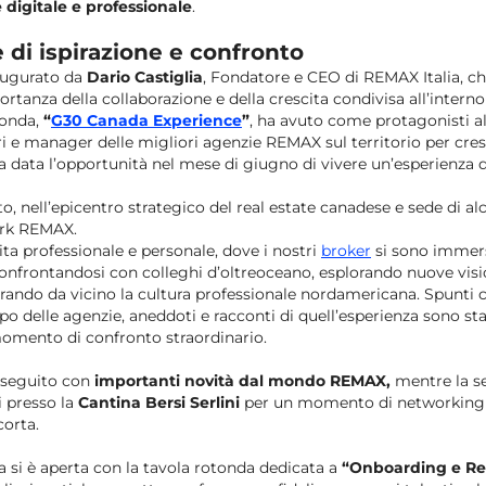
 digitale e professionale
.
 di ispirazione e confronto
naugurato da
Dario Castiglia
, Fondatore e CEO di REMAX Italia, che
rtanza della collaborazione e della crescita condivisa all’intern
tonda,
“
G30 Canada Experience
”
, ha avuto come protagonisti a
ari e manager delle migliori agenzie REMAX sul territorio per cres
tata data l’opportunità nel mese di giugno di vivere un’esperienza
, nell’epicentro strategico del real estate canadese e sede di alc
ork REMAX.
ita professionale e personale, dove i nostri
broker
si sono immersi
onfrontandosi con colleghi d’oltreoceano, esplorando nuove visi
rando da vicino la cultura professionale nordamericana. Spunti c
po delle agenzie, aneddoti e racconti di quell’esperienza sono sta
 momento di confronto straordinario.
oseguito con
importanti novità dal mondo REMAX,
mentre la se
i presso la
Cantina Bersi Serlini
per un momento di networking e
corta.
 si è aperta con la tavola rotonda dedicata a
“Onboarding e Re