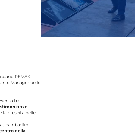
lendario REMAX
lari e Manager delle
l’evento ha
estimonianze
 e la crescita delle
eat ha ribadito i
 centro della