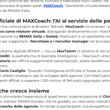
liori pratiche per attrarre, formare e fidelizzare nuovi talenti nel 
a sorpresa di questo panel,
MAXCoach
, l’assistente virtuale basat
to da REMAX Italia.
ficiale di MAXCoach: l’AI al servizio delle 
rima volta proprio al Brokers’ Retreat,
MaxCoach
ha sorpreso i p
ivo come relatore virtuale
, dialogando direttamente con i franc
orazione tra
REMAX Italia
e
Exelab
, MaxCoach è un assistente co
o per supportare i
franchisee e i recruiter manager
nel processo
osistema digitale REMAX — tra cui
MaxTalent
(il sistema di recru
OARD
, la piattaforma di business intelligence — MaxCoach utili
etaria
per offrire suggerimenti personalizzati, analisi predittive 
enzie.
Dario Castiglia
, “Quando l’intelligenza artificiale si fonda su con
n alleato strategico per lo sviluppo delle agenzie. Con MaxCoach,
enti affiliati e superare i 200 milioni di fatturato aggregato entro
che cresce insieme
ù stimolante l’esperienza di quest’anno, la partecipazione di
Chr
gic Advisor REMAX Europe, che ha guidato un intervento interatt
crescita delle agenzie
, fornendo ai partecipanti una prospettiva