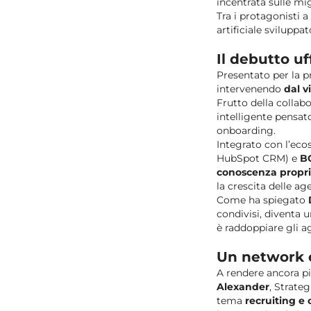
incentrata sulle mig
Tra i protagonisti 
artificiale sviluppa
Il debutto uf
Presentato per la p
intervenendo
dal v
Frutto della collab
intelligente pensat
onboarding.
Integrato con l’ec
HubSpot CRM) e
B
conoscenza propri
la crescita delle ag
Come ha spiegato
condivisi, diventa u
è raddoppiare gli ag
Un network 
A rendere ancora pi
Alexander
, Strate
tema
recruiting e 