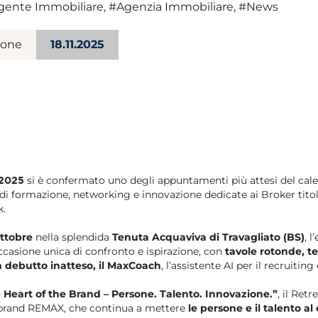
gente Immobiliare
,
#Agenzia Immobiliare
,
#News
ione
18.11.2025
si è confermato uno degli appuntamenti più attesi del ca
 2025
e di formazione, networking e innovazione dedicate ai Broker tito
k.
ottobre
nella splendida
Tenuta Acquaviva di Travagliato (BS)
, 
casione unica di confronto e ispirazione, con
tavole rotonde, t
n debutto inatteso, il MaxCoach
, l’assistente AI per il recruiting
e Heart of the Brand – Persone.
Talento. Innovazione.”
, il Retr
l brand REMAX, che continua a mettere
le persone e il talento al