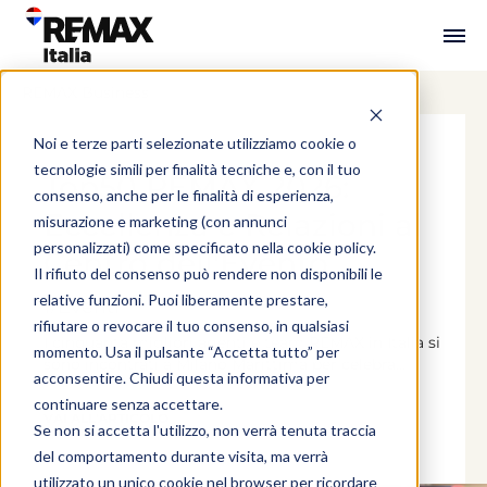
REMAX Business
Noi e terze parti selezionate utilizziamo cookie o
tecnologie simili per finalità tecniche e, con il tuo
Top50 REMAX 2026:
consenso, anche per le finalità di esperienza,
Eccellenza e Relazioni al
misurazione e marketing (con annunci
personalizzati) come specificato nella
cookie policy
.
Centro dell'Evento
Il rifiuto del consenso può rendere non disponibili le
relative funzioni. Puoi liberamente prestare,
#Eventi
rifiutare o revocare il tuo consenso, in qualsiasi
I cinquanta migliori agenti e team REMAX in Italia si
momento. Usa il pulsante “Accetta tutto” per
sono incontrati a Milano Marittima per celebra...
acconsentire. Chiudi questa informativa per
continuare senza accettare.
VAI ALL'ARTICOLO
Se non si accetta l'utilizzo, non verrà tenuta traccia
del comportamento durante visita, ma verrà
utilizzato un unico cookie nel browser per ricordare