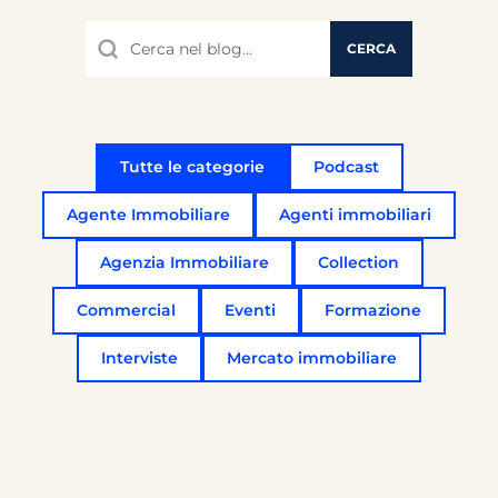
Questo è un campo di ricerca con una funzionalità di suggerim
CERCA
Non sono presenti suggerimenti perché il campo di
Tutte le categorie
Podcast
Agente Immobiliare
Agenti immobiliari
Agenzia Immobiliare
Collection
Commercial
Eventi
Formazione
Interviste
Mercato immobiliare