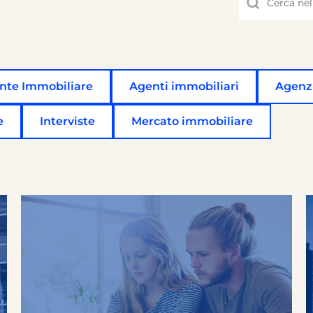
Non sono prese
nte Immobiliare
Agenti immobiliari
Agenz
e
Interviste
Mercato immobiliare