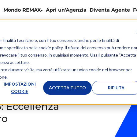
Mondo REMAX
Apri un'Agenzia
Diventa Agente
F
r finalità tecniche e, con il tuo consenso, anche per le finalità di
ome specificato nella
cookie policy
. Il rifiuto del consenso può rendere no
 o revocare il tuo consenso, in qualsiasi momento. Usa il pulsante “Accetta
senza accettare.
ento durante visita, ma verrà utilizzato un unico cookie nel browser per
ione.
IMPOSTAZIONI
ACCETTA TUTTO
RIFIUTA
COOKIE
 Eccellenza
ro