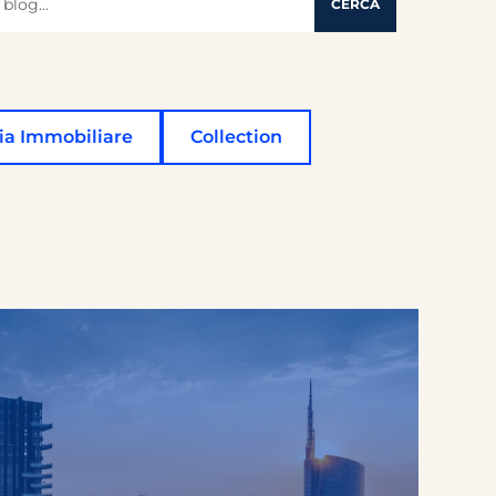
CERCA
nti suggerimenti perché il campo di ricerca è vuoto.
ia Immobiliare
Collection