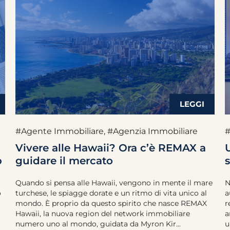
#Agente Immobiliare
,
#Agenzia Immobiliare
Vivere alle Hawaii? Ora c’è REMAX a
b
guidare il mercato
Quando si pensa alle Hawaii, vengono in mente il mare
N
o
turchese, le spiagge dorate e un ritmo di vita unico al
a
mondo. È proprio da questo spirito che nasce REMAX
r
Hawaii, la nuova region del network immobiliare
a
numero uno al mondo, guidata da Myron Kir...
u