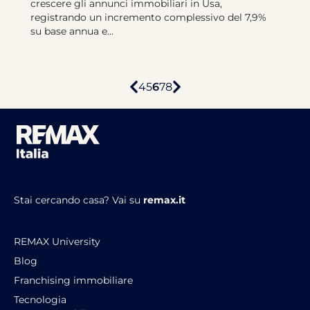
crescere gli annunci immobiliari in Usa,
registrando un incremento complessivo del 7,9%
su base annua e...
4
5
6
7
8
Stai cercando casa?
Vai su
remax.it
REMAX University
Blog
Franchising immobiliare
Tecnologia