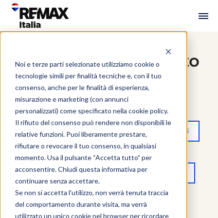
#Ricerche di Mercato
Noi e terze parti selezionate utilizziamo cookie o
tecnologie simili per finalità tecniche e, con il tuo
consenso, anche per le finalità di esperienza,
misurazione e marketing (con annunci
Tutte le categorie
Podcast
personalizzati) come specificato nella
cookie policy
.
Il rifiuto del consenso può rendere non disponibili le
Agente Immobiliare
Agenti immobiliari
relative funzioni. Puoi liberamente prestare,
rifiutare o revocare il tuo consenso, in qualsiasi
Agenzia Immobiliare
Collection
momento. Usa il pulsante “Accetta tutto” per
acconsentire. Chiudi questa informativa per
Commercial
Eventi
Formazione
continuare senza accettare.
Se non si accetta l'utilizzo, non verrà tenuta traccia
Interviste
Mercato immobiliare
del comportamento durante visita, ma verrà
utilizzato un unico cookie nel browser per ricordare